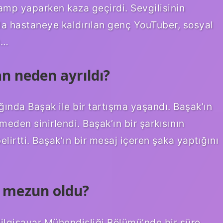
amp yaparken kaza geçirdi. Sevgilisinin
a hastaneye kaldırılan genç YouTuber, sosyal
u…
n neden ayrıldı?
ğında Başak ile bir tartışma yaşandı. Başak’ın
eden sinirlendi. Başak’ın bir şarkısının
lirtti. Başak’ın bir mesaj içeren şaka yaptığını
 mezun oldu?
Bilgisayar Mühendisliği Bölümü’nde bir süre