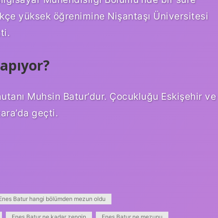
ikçe yüksek öğrenimine Nişantaşı Üniversitesi
i.
yapıyor?
mutanı Muhsin Batur’dur. Çocukluğu Eskişehir ve
kara’da geçti.
Enes Batur hangi bölümden mezun oldu
Enes Batur ne kadar zengin
Enes Batur ne mezunu