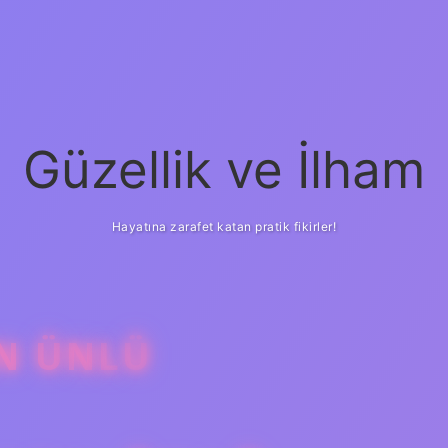
Güzellik ve İlham
Hayatına zarafet katan pratik fikirler!
N ÜNLÜ