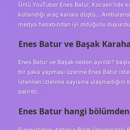
Ünlü YouTuber Enes Batur, Kocaeli’nde k
kullandığı araç kanala düştü… Ambulansl
medya hesabından iyi olduğunu duyurd
Enes Batur ve Başak Karaha
Enes Batur ve Başak neden ayrıldı? başlı
bir şaka yapması üzerine Enes Batur istem
istenilen izlenme sayısına ulaşmadığını be
belirtti.
Enes Batur hangi bölümden
Sungurtekin; Antalya Bilim Üniversitesi 