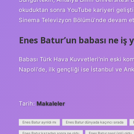
okuduktan sonra YouTube kariyeri gelişt
Sinema Televizyon Bölümü’nde devam ett
Enes Batur’un babası ne iş 
Babası Türk Hava Kuvvetleri’nin eski ko
Napoli’de, ilk gençliği ise İstanbul ve An
Tarih:
Makaleler
Enes Batur ayrıldı mı
Enes Batur dünyada kaçıncı sırada
Enes Batur kazadan sonra ne oldu
Enes Batur nasıl ünlü oldu