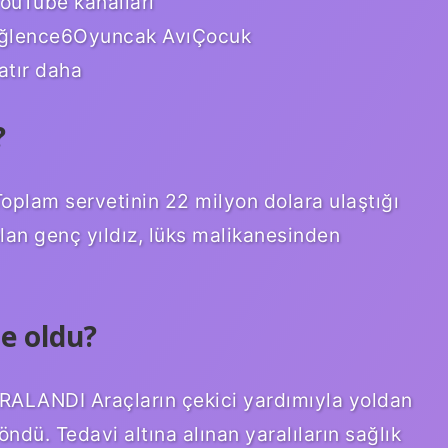
ouTube kanalları
rEğlence6Oyuncak AvıÇocuk
atır daha
?
oplam servetinin 22 milyon dolara ulaştığı
olan genç yıldız, lüks malikanesinden
e oldu?
LANDI Araçların çekici yardımıyla yoldan
ndü. Tedavi altına alınan yaralıların sağlık