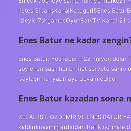
En çok aboneye sahip Türkiye merkezli Y
listesiSiparişKanalKategori5Enes Batu
İzleyici7skgamesOyun8atvTV Kanalı21 s
Enes Batur ne kadar zengin
Enes Batur: YouTuber – 22 milyon dolar T
söylenen şaşırtıcı bir net servete sahip 
paylaşımlar yapmaya devam ediyor.
Enes Batur kazadan sonra n
ZELAL IŞIL ÖZDEMİR VE ENES BATUR YARA
kaldırılmasının ardından trafik normale dö