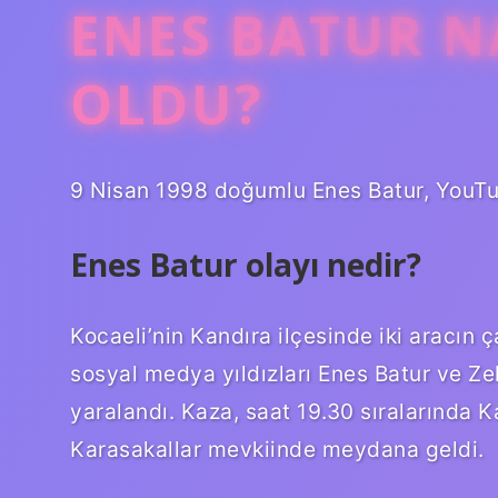
ENES BATUR N
OLDU?
9 Nisan 1998 doğumlu Enes Batur, YouTub
Enes Batur olayı nedir?
Kocaeli’nin Kandıra ilçesinde iki aracı
sosyal medya yıldızları Enes Batur ve Zel
yaralandı. Kaza, saat 19.30 sıralarında 
Karasakallar mevkiinde meydana geldi.