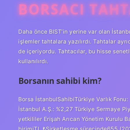
BORSACI TAHT
Daha önce BIST’in yerine var olan İstanbul
işlemler tahtalara yazılırdı. Tahtalar ayr
de içeriyordu. Tahtacılar, bu hisse senetle
kullanılırdı.
Borsanın sahibi kim?
Borsa İstanbulSahibiTürkiye Varlık Fonu:
İstanbul A.Ş.: %2,27 Türkiye Sermaye Piya
yetkililer Erişah Arıcan Yönetim Kurulu
birimiTL ₺Şirketleşme sürecinde655 (20