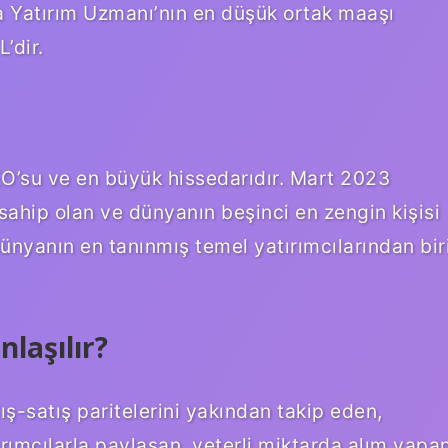
a Yatırım Uzmanı’nın en düşük ortak maaşı
’dir.
EO’su ve en büyük hissedarıdır. Mart 2023
 sahip olan ve dünyanın beşinci en zengin kişisi
dünyanın en tanınmış temel yatırımcılarından bir
nlaşılır?
lış-satış paritelerini yakından takip eden,
tırımcılarla paylaşan, yeterli miktarda alım yapa