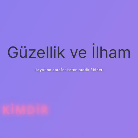
Güzellik ve İlham
Hayatına zarafet katan pratik fikirler!
 KIMDIR