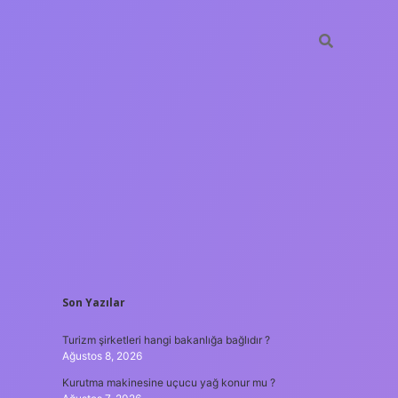
SIDEBAR
Son Yazılar
ilbet yeni giriş
güvenil
Turizm şirketleri hangi bakanlığa bağlıdır ?
Ağustos 8, 2026
Kurutma makinesine uçucu yağ konur mu ?