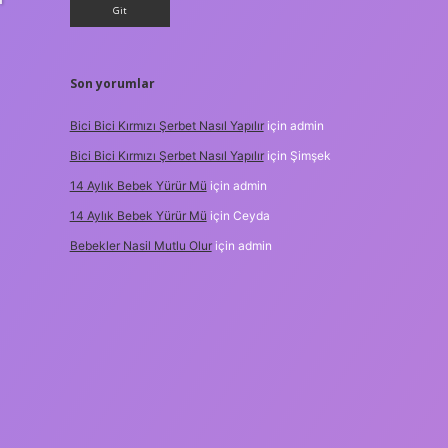
Son yorumlar
Bici Bici Kırmızı Şerbet Nasıl Yapılır
için
admin
Bici Bici Kırmızı Şerbet Nasıl Yapılır
için
Şimşek
14 Aylık Bebek Yürür Mü
için
admin
14 Aylık Bebek Yürür Mü
için
Ceyda
Bebekler Nasil Mutlu Olur
için
admin