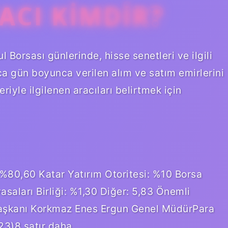
ACI KIMDIR?
 Borsası günlerinde, hisse senetleri ve ilgili
ıca gün boyunca verilen alım ve satım emirlerini
riyle ilgilenen aracıları belirtmek için
 %80,60 Katar Yatırım Otoritesi: %10 Borsa
saları Birliği: %1,30 Diğer: 5,83 Önemli
 Başkanı Korkmaz Enes Ergun Genel MüdürPara
23)8 satır daha