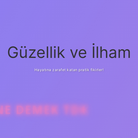
Güzellik ve İlham
Hayatına zarafet katan pratik fikirler!
NE DEMEK TDK