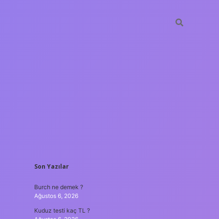
SIDEBAR
Son Yazılar
ilbet yeni giriş
güven
Burch ne demek ?
Ağustos 6, 2026
Kuduz testi kaç TL ?