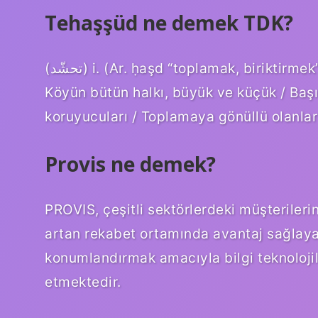
Tehaşşüd ne demek TDK?
(ﺗﺤﺸّﺪ) i. (Ar. ḥaşd “toplamak, biriktirmek” teḥaşşud’dan) toplanma, yığılma, meclis:
Köyün bütün halkı, büyük ve küçük / Başın
koruyucuları / Toplamaya gönüllü olanlar 
Provis ne demek?
PROVIS, çeşitli sektörlerdeki müşterilerin
artan rekabet ortamında avantaj sağlayac
konumlandırmak amacıyla bilgi teknolojile
etmektedir.