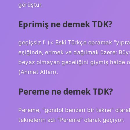
görüştür.
Eprimiş ne demek TDK?
geçişsiz f. (< Eski Türkçe opramak "yıpr
eşiğinde, erimek ve dağılmak üzere: Büy
beyaz olmayan geceliğini giymiş halde o
(Ahmet Altan).
Pereme ne demek TDK?
Pereme, “gondol benzeri bir tekne” olara
teknelerin adı “Pereme” olarak geçiyor.