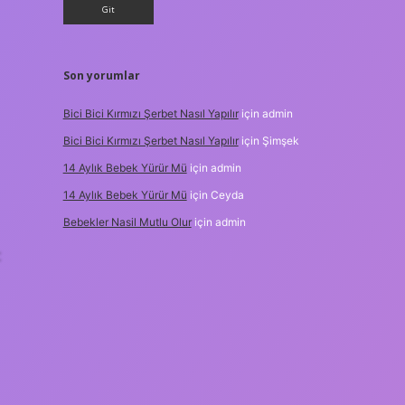
Son yorumlar
Bici Bici Kırmızı Şerbet Nasıl Yapılır
için
admin
Bici Bici Kırmızı Şerbet Nasıl Yapılır
için
Şimşek
14 Aylık Bebek Yürür Mü
için
admin
14 Aylık Bebek Yürür Mü
için
Ceyda
Bebekler Nasil Mutlu Olur
için
admin
: