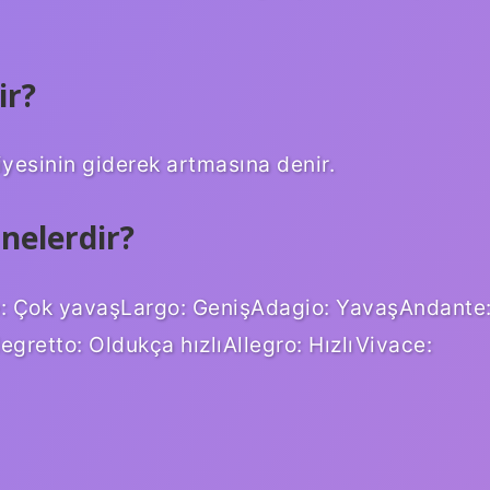
ir?
yesinin giderek artmasına denir.
nelerdir?
ve: Çok yavaşLargo: GenişAdagio: YavaşAndante
gretto: Oldukça hızlıAllegro: HızlıVivace: