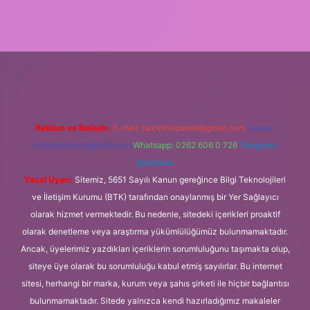
 bahis siteleri
ilbet giriş adresi
www.betexper.xyz/
Reklam ve İletişim:
E-mail:
backlinkpaneli@gmail.com
Teams:
forumhizmeti@gmail.com
Whatsapp: 0262 606 0 726
Telegram:
@karabul
Yasal Uyarı:
Sitemiz, 5651 Sayılı Kanun gereğince Bilgi Teknolojileri
ve İletişim Kurumu (BTK) tarafından onaylanmış bir Yer Sağlayıcı
olarak hizmet vermektedir. Bu nedenle, sitedeki içerikleri proaktif
olarak denetleme veya araştırma yükümlülüğümüz bulunmamaktadır.
Ancak, üyelerimiz yazdıkları içeriklerin sorumluluğunu taşımakta olup,
siteye üye olarak bu sorumluluğu kabul etmiş sayılırlar. Bu internet
sitesi, herhangi bir marka, kurum veya şahıs şirketi ile hiçbir bağlantısı
bulunmamaktadır. Sitede yalnızca kendi hazırladığımız makaleler