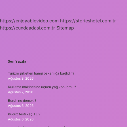
https://enjoyablevideo.com
https://storieshotel.com.tr
https://cundaadasi.com.tr
Sitemap
SIDEBAR
Son Yazılar
Turizm şirketleri hangi bakanlığa bağlıdır ?
Ağustos 8, 2026
Kurutma makinesine uçucu yağ konur mu ?
Ağustos 7, 2026
Burch ne demek ?
Ağustos 6, 2026
Kuduz testi kaç TL ?
Ağustos 6, 2026