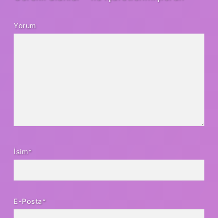
Yorum
İsim*
E-Posta*