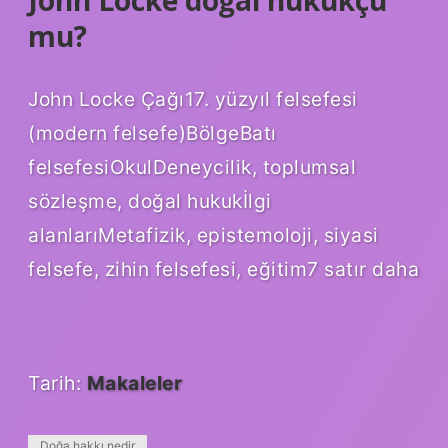
mu?
John Locke Çağı17. yüzyıl felsefesi
(modern felsefe)BölgeBatı
felsefesiOkulDeneycilik, toplumsal
sözleşme, doğal hukukİlgi
alanlarıMetafizik, epistemoloji, siyasi
felsefe, zihin felsefesi, eğitim7 satır daha
Tarih:
Makaleler
Doğa hakkı nedir