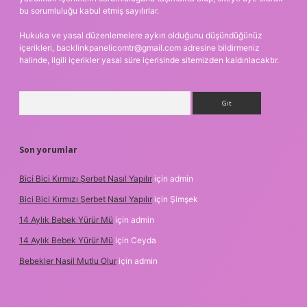
bu sorumluluğu kabul etmiş sayılırlar.
Hukuka ve yasal düzenlemelere aykırı olduğunu düşündüğünüz
içerikleri,
backlinkpanelicomtr@gmail.com
adresine bildirmeniz
halinde, ilgili içerikler yasal süre içerisinde sitemizden kaldırılacaktır.
Arama
Son yorumlar
Bici Bici Kırmızı Şerbet Nasıl Yapılır
için
admin
Bici Bici Kırmızı Şerbet Nasıl Yapılır
için
Şimşek
14 Aylık Bebek Yürür Mü
için
admin
14 Aylık Bebek Yürür Mü
için
Ceyda
Bebekler Nasil Mutlu Olur
için
admin