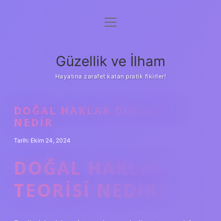
menüyü
Anasayfa
aç
Gizlilik Politikası
Güzellik ve İlham
Yasal Uyarı
Hayatına zarafet katan pratik fikirler!
Hakkımızda
DOĞAL HAKLAR DOKTRINI
NEDIR
Tarih: Ekim 24, 2024
DOĞAL HAKLAR
TEORISI NEDIR?