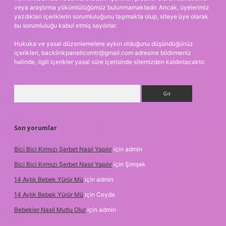
veya araştırma yükümlülüğümüz bulunmamaktadır. Ancak, üyelerimiz
yazdıkları içeriklerin sorumluluğunu taşımakta olup, siteye üye olarak
bu sorumluluğu kabul etmiş sayılırlar.
Hukuka ve yasal düzenlemelere aykırı olduğunu düşündüğünüz
içerikleri,
backlinkpanelicomtr@gmail.com
adresine bildirmeniz
halinde, ilgili içerikler yasal süre içerisinde sitemizden kaldırılacaktır.
Arama
Son yorumlar
Bici Bici Kırmızı Şerbet Nasıl Yapılır
için
admin
Bici Bici Kırmızı Şerbet Nasıl Yapılır
için
Şimşek
14 Aylık Bebek Yürür Mü
için
admin
14 Aylık Bebek Yürür Mü
için
Ceyda
Bebekler Nasil Mutlu Olur
için
admin