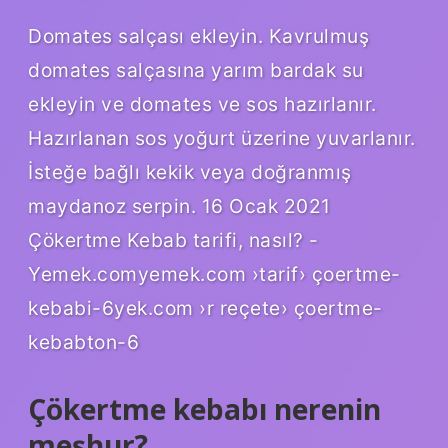
Domates salçası ekleyin. Kavrulmuş
domates salçasına yarım bardak su
ekleyin ve domates ve sos hazırlanır.
Hazırlanan sos yoğurt üzerine yuvarlanır.
İsteğe bağlı kekik veya doğranmış
maydanoz serpin. 16 Ocak 2021
Çökertme Kebab tarifi, nasıl? -
Yemek.comyemek.com ›tarif› çoertme-
kebabi-6yek.com ›r reçete› çoertme-
kebabton-6
Çökertme kebabı nerenin
meşhur?