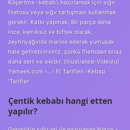
Köşertme -kebab’ı hazırlamak için sığır
filetosu veya sığır tartışması kullanmak
gerekir. Katkı yapmak; Bir parça daha
ince, kemiksiz ve biftek olarak,
zeytinyağında marine ederek yumuşak
hale getirebilirsiniz, çünkü filetodan biraz
daha sert ve sıkıdır. (Illustrated-Videolu)
Yemeek.com ›…› Et Tarifleri ›Kebap
‘Tarifler
Çentik kebabı hangi etten
yapılır?
Genellikle sığır eti ile hazırlanan Notch -