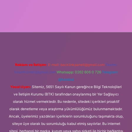
güvenilir bahis siteleri
ilbet giriş adresi
www.betexper.xyz/
Reklam ve İletişim:
E-mail:
backlinkpaneli@gmail.com
Teams:
forumhizmeti@gmail.com
Whatsapp: 0262 606 0 726
Telegram:
@karabul
Yasal Uyarı:
Sitemiz, 5651 Sayılı Kanun gereğince Bilgi Teknolojileri
ve İletişim Kurumu (BTK) tarafından onaylanmış bir Yer Sağlayıcı
olarak hizmet vermektedir. Bu nedenle, sitedeki içerikleri proaktif
olarak denetleme veya araştırma yükümlülüğümüz bulunmamaktadır.
Ancak, üyelerimiz yazdıkları içeriklerin sorumluluğunu taşımakta olup,
siteye üye olarak bu sorumluluğu kabul etmiş sayılırlar. Bu internet
sitesi, herhangi bir marka, kurum veya şahıs şirketi ile hiçbir bağlantısı