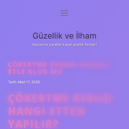
menüyü
Anasayfa
aç
Gizlilik Politikası
Güzellik ve İlham
Yasal Uyarı
Hayatına zarafet katan pratik fikirler!
Hakkımızda
ÇÖKERTME KEBABI KUŞBAŞI
ETLE OLUR MU
Tarih: Mart 17, 2025
ÇÖKERTME KEBABI
HANGI ETTEN
YAPILIR?