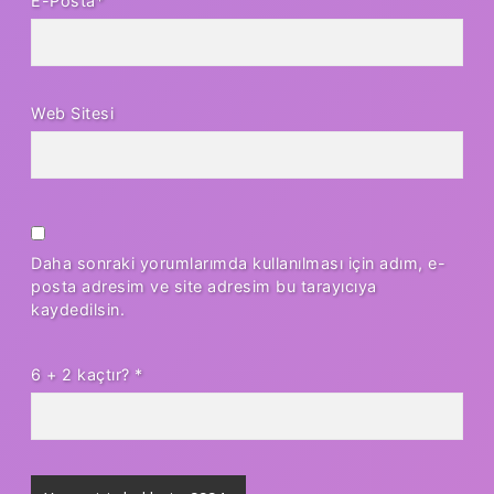
E-Posta*
Web Sitesi
Daha sonraki yorumlarımda kullanılması için adım, e-
posta adresim ve site adresim bu tarayıcıya
kaydedilsin.
6 + 2 kaçtır?
*