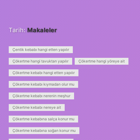
Tarih:
Makaleler
Çentik kebabı hangi etten yapılır
Çökertme hangi tavuktan yapılır
Çökertme hangi yöreye ait
Çökertme kebabı hangi etten yapılır
Çökertme kebabı kıymadan olur mu
Çökertme kebabı nerenin meşhur
Çökertme kebabı nereye ait
Çökertme kebabına salça konur mu
Çökertme kebabına soğan konur mu