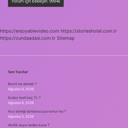
https://enjoyablevideo.com
https://storieshotel.com.tr
https://cundaadasi.com.tr
Sitemap
SIDEBAR
Son Yazılar
Burch ne demek ?
Ağustos 6, 2026
Kuduz testi kaç TL ?
Ağustos 6, 2026
Avcı böreği dondurucuya konur mu ?
Ağustos 5, 2026
Akrilik boya neden kurur ?