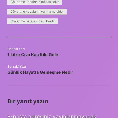
Çökertme kebabının eti nasıl olur
Çökertme kebabının yanına ne gider
Çökertme patatesi nasıl kesilir
Önceki Yazı
1 Litre Cıva Kaç Kilo Gelir
Sonraki Yazı
Günlük Hayatta Genleşme Nedir
Bir yanıt yazın
E-posta adresiniz yayınlanmayacak.