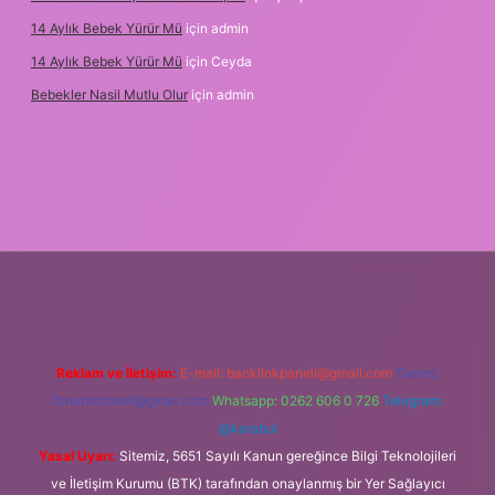
14 Aylık Bebek Yürür Mü
için
admin
14 Aylık Bebek Yürür Mü
için
Ceyda
Bebekler Nasil Mutlu Olur
için
admin
lir bahis siteleri
ilbet giriş adresi
www.betexper.xyz/
Reklam ve İletişim:
E-mail:
backlinkpaneli@gmail.com
Teams:
forumhizmeti@gmail.com
Whatsapp: 0262 606 0 726
Telegram:
@karabul
Yasal Uyarı:
Sitemiz, 5651 Sayılı Kanun gereğince Bilgi Teknolojileri
ve İletişim Kurumu (BTK) tarafından onaylanmış bir Yer Sağlayıcı