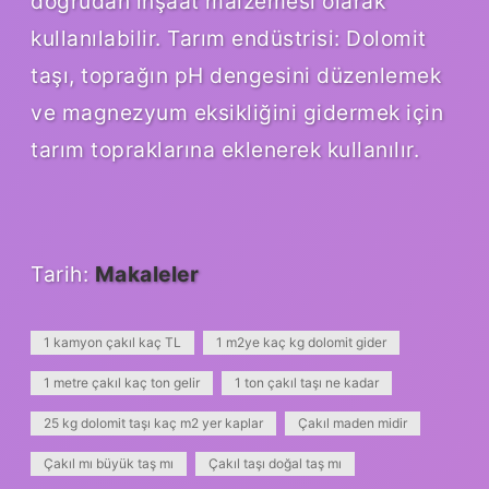
doğrudan inşaat malzemesi olarak
kullanılabilir. Tarım endüstrisi: Dolomit
taşı, toprağın pH dengesini düzenlemek
ve magnezyum eksikliğini gidermek için
tarım topraklarına eklenerek kullanılır.
Tarih:
Makaleler
1 kamyon çakıl kaç TL
1 m2ye kaç kg dolomit gider
1 metre çakıl kaç ton gelir
1 ton çakıl taşı ne kadar
25 kg dolomit taşı kaç m2 yer kaplar
Çakıl maden midir
Çakıl mı büyük taş mı
Çakıl taşı doğal taş mı