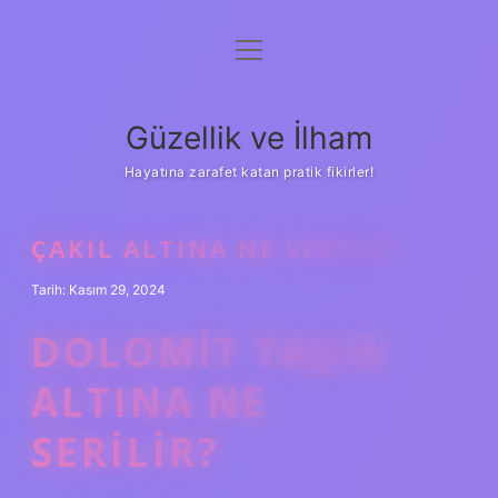
menüyü
Anasayfa
aç
Gizlilik Politikası
Güzellik ve İlham
Yasal Uyarı
Hayatına zarafet katan pratik fikirler!
Hakkımızda
ÇAKIL ALTINA NE SERILIR
Tarih: Kasım 29, 2024
DOLOMIT TAŞIN
ALTINA NE
SERILIR?