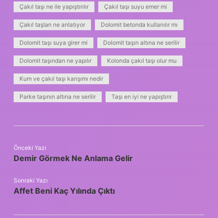
Çakıl taşı ne ile yapıştırılır
Çakıl taşı suyu emer mi
Çakıl taşları ne anlatıyor
Dolomit betonda kullanılır mı
Dolomit taşı suya girer mi
Dolomit taşın altına ne serilir
Dolomit taşından ne yapılır
Kolonda çakıl taşı olur mu
Kum ve çakıl taşı karışımı nedir
Parke taşının altına ne serilir
Taşı en iyi ne yapıştırır
Önceki Yazı
Demir Görmek Ne Anlama Gelir
Sonraki Yazı
Affet Beni Kaç Yılında Çıktı