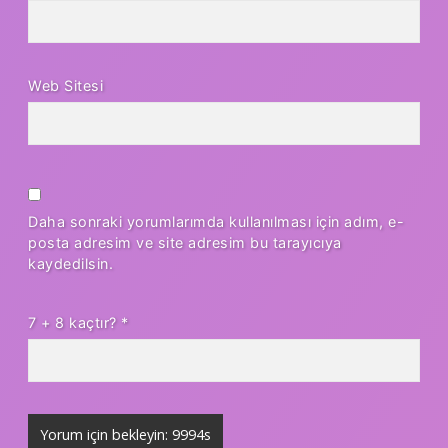
Web Sitesi
Daha sonraki yorumlarımda kullanılması için adım, e-
posta adresim ve site adresim bu tarayıcıya
kaydedilsin.
7 + 8 kaçtır?
*