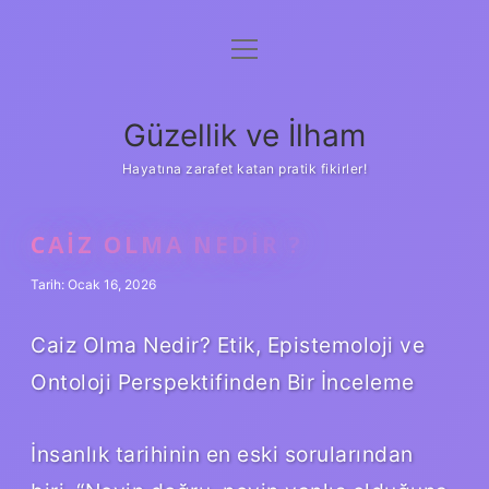
menüyü
Anasayfa
aç
Gizlilik Politikası
Güzellik ve İlham
Yasal Uyarı
Hayatına zarafet katan pratik fikirler!
Hakkımızda
CAIZ OLMA NEDIR ?
Tarih: Ocak 16, 2026
Caiz Olma Nedir? Etik, Epistemoloji ve
Ontoloji Perspektifinden Bir İnceleme
İnsanlık tarihinin en eski sorularından