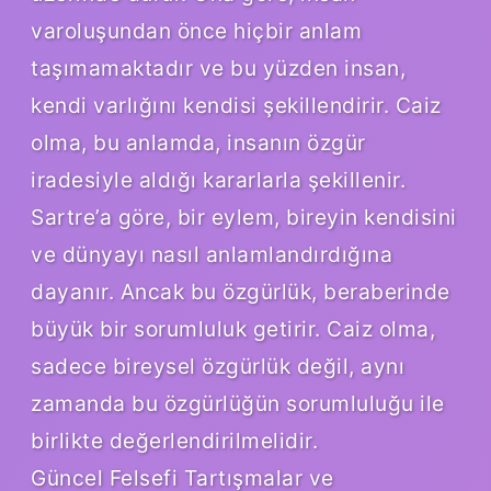
varoluşundan önce hiçbir anlam
taşımamaktadır ve bu yüzden insan,
kendi varlığını kendisi şekillendirir. Caiz
olma, bu anlamda, insanın özgür
iradesiyle aldığı kararlarla şekillenir.
Sartre’a göre, bir eylem, bireyin kendisini
ve dünyayı nasıl anlamlandırdığına
dayanır. Ancak bu özgürlük, beraberinde
büyük bir sorumluluk getirir. Caiz olma,
sadece bireysel özgürlük değil, aynı
zamanda bu özgürlüğün sorumluluğu ile
birlikte değerlendirilmelidir.
Güncel Felsefi Tartışmalar ve