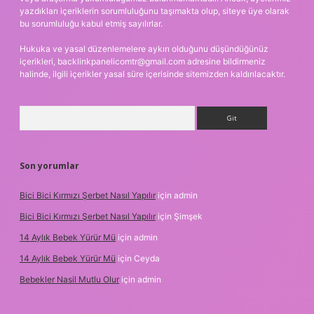
yazdıkları içeriklerin sorumluluğunu taşımakta olup, siteye üye olarak
bu sorumluluğu kabul etmiş sayılırlar.
Hukuka ve yasal düzenlemelere aykırı olduğunu düşündüğünüz
içerikleri,
backlinkpanelicomtr@gmail.com
adresine bildirmeniz
halinde, ilgili içerikler yasal süre içerisinde sitemizden kaldırılacaktır.
Arama
Son yorumlar
Bici Bici Kırmızı Şerbet Nasıl Yapılır
için
admin
Bici Bici Kırmızı Şerbet Nasıl Yapılır
için
Şimşek
14 Aylık Bebek Yürür Mü
için
admin
14 Aylık Bebek Yürür Mü
için
Ceyda
Bebekler Nasil Mutlu Olur
için
admin