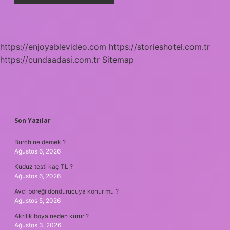
https://enjoyablevideo.com
https://storieshotel.com.tr
https://cundaadasi.com.tr
Sitemap
SIDEBAR
Son Yazılar
Burch ne demek ?
Ağustos 6, 2026
Kuduz testi kaç TL ?
Ağustos 6, 2026
Avcı böreği dondurucuya konur mu ?
Ağustos 5, 2026
Akrilik boya neden kurur ?
Ağustos 3, 2026