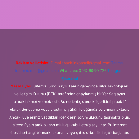
ir bahis siteleri
ilbet giriş adresi
www.betexper.xyz/
Reklam ve İletişim:
E-mail:
backlinkpaneli@gmail.com
Teams:
forumhizmeti@gmail.com
Whatsapp: 0262 606 0 726
Telegram:
@karabul
Yasal Uyarı:
Sitemiz, 5651 Sayılı Kanun gereğince Bilgi Teknolojileri
ve İletişim Kurumu (BTK) tarafından onaylanmış bir Yer Sağlayıcı
olarak hizmet vermektedir. Bu nedenle, sitedeki içerikleri proaktif
olarak denetleme veya araştırma yükümlülüğümüz bulunmamaktadır.
Ancak, üyelerimiz yazdıkları içeriklerin sorumluluğunu taşımakta olup,
siteye üye olarak bu sorumluluğu kabul etmiş sayılırlar. Bu internet
sitesi, herhangi bir marka, kurum veya şahıs şirketi ile hiçbir bağlantısı