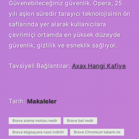
Güvenebileceğiniz güvenlik. Opera, 25
yılı aşkın süredir tarayıcı teknolojisinin ön
saflarında yer alarak kullanıcılara
çevrimiçi ortamda en yüksek düzeyde
güvenlik, gizlilik ve esneklik sağlıyor.
Tavsiyeli Bağlantılar:
Axax Hangi Kafiye
Tarih:
Makaleler
Brave arama motoru nedir
Brave bat nedir
Brave bilgisayara nasıl indirilir
Brave Chromium tabanlı mı