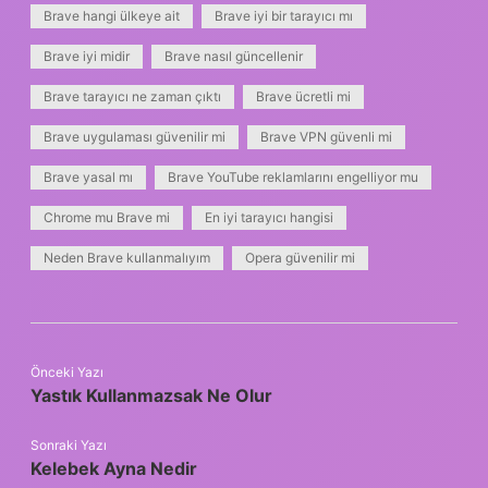
Brave hangi ülkeye ait
Brave iyi bir tarayıcı mı
Brave iyi midir
Brave nasıl güncellenir
Brave tarayıcı ne zaman çıktı
Brave ücretli mi
Brave uygulaması güvenilir mi
Brave VPN güvenli mi
Brave yasal mı
Brave YouTube reklamlarını engelliyor mu
Chrome mu Brave mi
En iyi tarayıcı hangisi
Neden Brave kullanmalıyım
Opera güvenilir mi
Önceki Yazı
Yastık Kullanmazsak Ne Olur
Sonraki Yazı
Kelebek Ayna Nedir