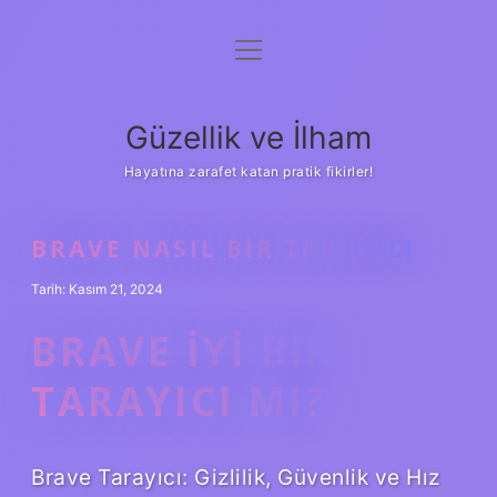
menüyü
Anasayfa
aç
Gizlilik Politikası
Güzellik ve İlham
Yasal Uyarı
Hayatına zarafet katan pratik fikirler!
Hakkımızda
BRAVE NASIL BIR TARAYICI
Tarih: Kasım 21, 2024
BRAVE IYI BIR
TARAYICI MI?
Brave Tarayıcı: Gizlilik, Güvenlik ve Hız