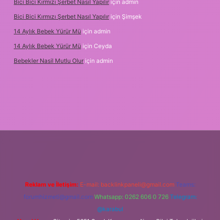
Bici Bici Kırmızı Şerbet Nasıl Yapılır
için
admin
Bici Bici Kırmızı Şerbet Nasıl Yapılır
için
Şimşek
14 Aylık Bebek Yürür Mü
için
admin
14 Aylık Bebek Yürür Mü
için
Ceyda
Bebekler Nasil Mutlu Olur
için
admin
r bahis siteleri
ilbet giriş adresi
www.betexper.xyz/
Reklam ve İletişim:
E-mail:
backlinkpaneli@gmail.com
Teams:
forumhizmeti@gmail.com
Whatsapp: 0262 606 0 726
Telegram:
@karabul