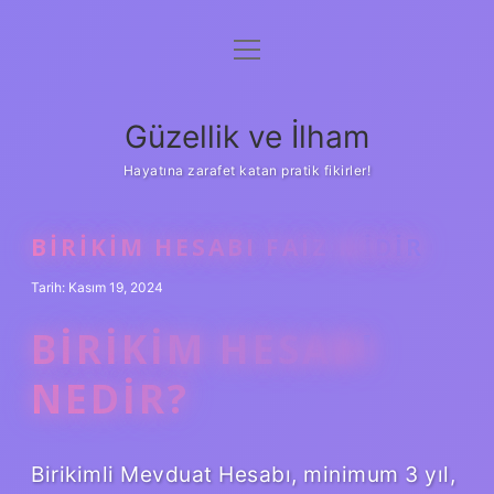
menüyü
Anasayfa
aç
Gizlilik Politikası
Güzellik ve İlham
Yasal Uyarı
Hayatına zarafet katan pratik fikirler!
Hakkımızda
BIRIKIM HESABI FAIZ MIDIR
Tarih: Kasım 19, 2024
BIRIKIM HESABI
NEDIR?
Birikimli Mevduat Hesabı, minimum 3 yıl,