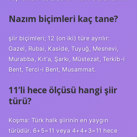
Nazım biçimleri kaç tane?
şiir biçimleri; 12 (on iki) türe ayrılır:
Gazel, Rubai, Kaside, Tuyuğ, Mesnevi,
Murabba, Kıt’a, Şarkı, Müstezat, Terkib-i
Bent, Terci-i Bent, Musammat.
11’li hece ölçüsü hangi şiir
türü?
Koşma: Türk halk şiirinin en yaygın
türüdür. 6+5=11 veya 4+4+3=11 hece