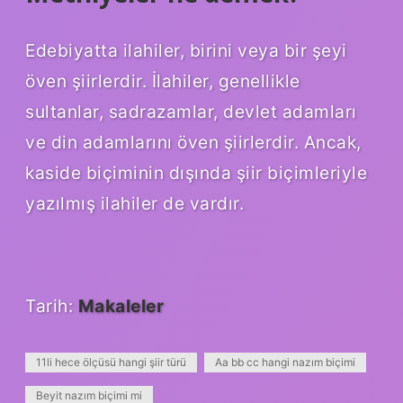
Edebiyatta ilahiler, birini veya bir şeyi
öven şiirlerdir. İlahiler, genellikle
sultanlar, sadrazamlar, devlet adamları
ve din adamlarını öven şiirlerdir. Ancak,
kaside biçiminin dışında şiir biçimleriyle
yazılmış ilahiler de vardır.
Tarih:
Makaleler
11li hece ölçüsü hangi şiir türü
Aa bb cc hangi nazım biçimi
Beyit nazım biçimi mi