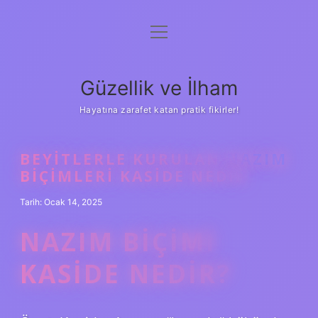
menüyü
Anasayfa
aç
Gizlilik Politikası
Güzellik ve İlham
Yasal Uyarı
Hayatına zarafet katan pratik fikirler!
Hakkımızda
BEYITLERLE KURULAN NAZIM
BIÇIMLERI KASIDE NEDIR
Tarih: Ocak 14, 2025
NAZIM BIÇIMI
KASIDE NEDIR?