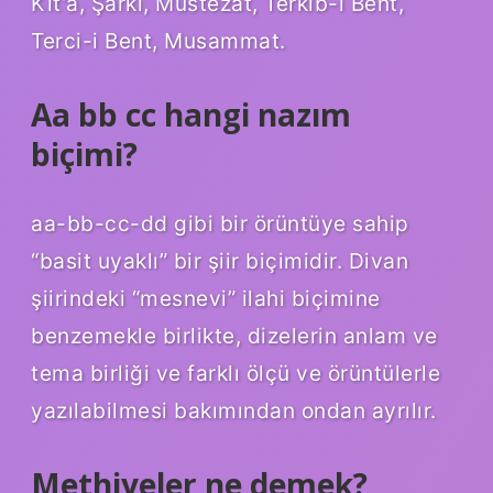
Kıt’a, Şarkı, Müstezat, Terkib-i Bent,
Terci-i Bent, Musammat.
Aa bb cc hangi nazım
biçimi?
aa-bb-cc-dd gibi bir örüntüye sahip
“basit uyaklı” bir şiir biçimidir. Divan
şiirindeki “mesnevi” ilahi biçimine
benzemekle birlikte, dizelerin anlam ve
tema birliği ve farklı ölçü ve örüntülerle
yazılabilmesi bakımından ondan ayrılır.
Methiyeler ne demek?