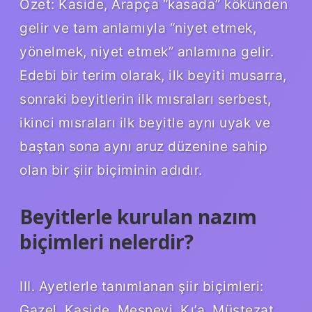
Özet: Kaside, Arapça “kasada” kökünden
gelir ve tam anlamıyla “niyet etmek,
yönelmek, niyet etmek” anlamına gelir.
Edebi bir terim olarak, ilk beyiti musarra,
sonraki beyitlerin ilk mısraları serbest,
ikinci mısraları ilk beyitle aynı uyak ve
baştan sona aynı aruz düzenine sahip
olan bir şiir biçiminin adıdır.
Beyitlerle kurulan nazım
biçimleri nelerdir?
III. Ayetlerle tanımlanan şiir biçimleri:
Gazel, Kaside, Mesnevi, Kı’a, Müstezat.