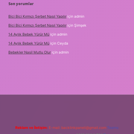
Son yorumlar
Bici Bici Kırmızı Şerbet Nasıl Yapılır
için
admin
Bici Bici Kırmızı Şerbet Nasıl Yapılır
için
Şimşek
14 Aylık Bebek Yürür Mü
için
admin
14 Aylık Bebek Yürür Mü
için
Ceyda
Bebekler Nasil Mutlu Olur
için
admin
r bahis siteleri
ilbet giriş adresi
www.betexper.xyz/
Reklam ve İletişim:
E-mail:
backlinkpaneli@gmail.com
Teams: