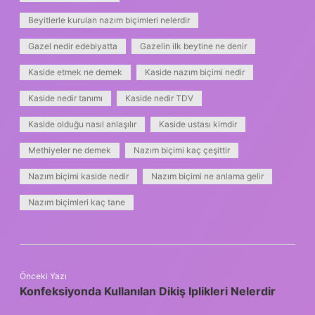
Beyitlerle kurulan nazım biçimleri nelerdir
Gazel nedir edebiyatta
Gazelin ilk beytine ne denir
Kaside etmek ne demek
Kaside nazım biçimi nedir
Kaside nedir tanımı
Kaside nedir TDV
Kaside olduğu nasıl anlaşılır
Kaside ustası kimdir
Methiyeler ne demek
Nazım biçimi kaç çeşittir
Nazım biçimi kaside nedir
Nazım biçimi ne anlama gelir
Nazım biçimleri kaç tane
Önceki Yazı
Konfeksiyonda Kullanılan Dikiş Iplikleri Nelerdir