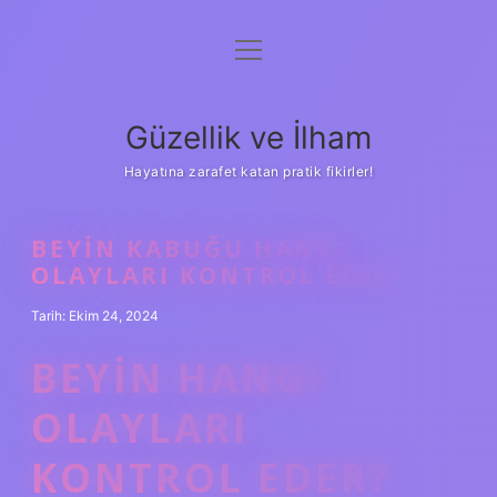
menüyü
Anasayfa
aç
Gizlilik Politikası
Güzellik ve İlham
Yasal Uyarı
Hayatına zarafet katan pratik fikirler!
Hakkımızda
BEYIN KABUĞU HANGI
OLAYLARI KONTROL EDER
Tarih: Ekim 24, 2024
BEYIN HANGI
OLAYLARI
KONTROL EDER?