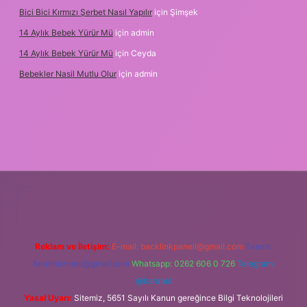
Bici Bici Kırmızı Şerbet Nasıl Yapılır
için
Şimşek
14 Aylık Bebek Yürür Mü
için
admin
14 Aylık Bebek Yürür Mü
için
Ceyda
Bebekler Nasil Mutlu Olur
için
admin
 bahis siteleri
ilbet giriş adresi
www.betexper.xyz/
Reklam ve İletişim:
E-mail:
backlinkpaneli@gmail.com
Teams:
forumhizmeti@gmail.com
Whatsapp: 0262 606 0 726
Telegram:
@karabul
Yasal Uyarı:
Sitemiz, 5651 Sayılı Kanun gereğince Bilgi Teknolojileri