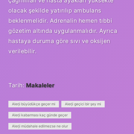
çağrılmalı ve hasta ayakları yüksekte
olacak şekilde yatırılıp ambulans
beklenmelidir. Adrenalin hemen tıbbi
gözetim altında uygulanmalıdır. Ayrıca
hastaya duruma göre sıvı ve oksijen
verilebilir.
Tarih:
Makaleler
Alerji büyüdükçe geçer mi
Alerji geçici bir şey mi
Alerji kabarması kaç günde geçer
Alerji müdahale edilmezse ne olur