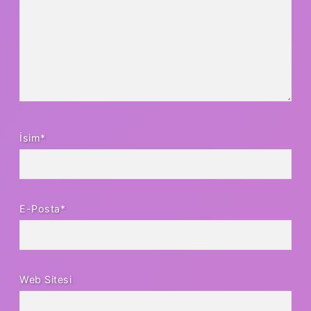
İsim*
E-Posta*
Web Sitesi