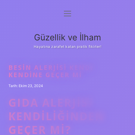
menüyü
Anasayfa
aç
Gizlilik Politikası
Güzellik ve İlham
Yasal Uyarı
Hayatına zarafet katan pratik fikirler!
Hakkımızda
BESIN ALERJISI KENDI
KENDINE GEÇER MI
Tarih: Ekim 23, 2024
GIDA ALERJISI
KENDILIĞINDEN
GEÇER MI?