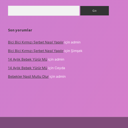
Arama
Son yorumlar
Bici Bici Kırmızı Şerbet Nasıl Yapılır
için
admin
Bici Bici Kırmızı Şerbet Nasıl Yapılır
için
Şimşek
14 Aylık Bebek Yürür Mü
için
admin
14 Aylık Bebek Yürür Mü
için
Ceyda
Bebekler Nasil Mutlu Olur
için
admin
r bahis siteleri
ilbet giriş adresi
www.betexper.xyz/