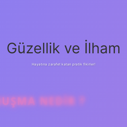
Güzellik ve İlham
Hayatına zarafet katan pratik fikirler!
UŞMA NEDIR ?