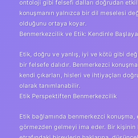
ontoloji gibi felsefi dalları doğrudan etk
konuşmanın yalnızca bir dil meselesi değ
olduğunu ortaya koyar.
Benmerkezcilik ve Etik: Kendinle Başlay
Etik, doğru ve yanlış, iyi ve kötü gibi de
bir felsefe dalıdır. Benmerkezci konuşma,
kendi çıkarları, hisleri ve ihtiyaçları do
olarak tanımlanabilir.
Etik Perspektiften Benmerkezcilik
Etik bağlamında benmerkezci konuşma, em
görmezden gelmeyi ima eder. Bir kişinin 
etrafındaki bireylerin haklarına, düşünc