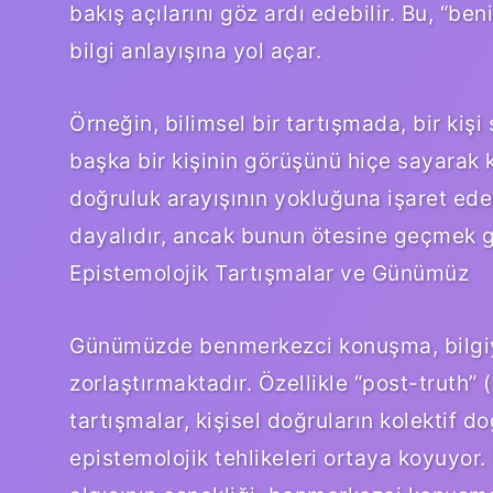
bakış açılarını göz ardı edebilir. Bu, “be
bilgi anlayışına yol açar.
Örneğin, bilimsel bir tartışmada, bir ki
başka bir kişinin görüşünü hiçe sayarak k
doğruluk arayışının yokluğuna işaret eder
dayalıdır, ancak bunun ötesine geçmek g
Epistemolojik Tartışmalar ve Günümüz
Günümüzde benmerkezci konuşma, bilgiye
zorlaştırmaktadır. Özellikle “post-truth”
tartışmalar, kişisel doğruların kolektif 
epistemolojik tehlikeleri ortaya koyuyor. D