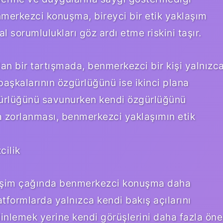
enmerkezci konuşma, bireyci bir etik yaklaşım
l sorumlulukları göz ardı etme riskini taşır.
an bir tartışmada, benmerkezci bir kişi yalnızc
başkalarının özgürlüğünü ise ikinci plana
zgürlüğünü savunurken kendi özgürlüğünü
 zorlanması, benmerkezci yaklaşımın etik
cilik
tişim çağında benmerkezci konuşma daha
platformlarda yalnızca kendi bakış açılarını
dinlemek yerine kendi görüşlerini daha fazla öne