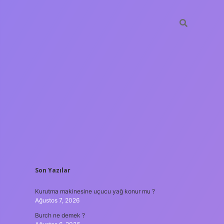
SIDEBAR
Son Yazılar
ilbet yeni giriş
güvenil
Kurutma makinesine uçucu yağ konur mu ?
Ağustos 7, 2026
Burch ne demek ?