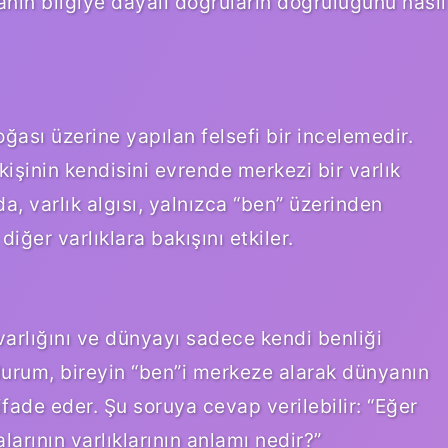
nın bilgiye dayalı doğruların doğruluğunu nasıl
oğası üzerine yapılan felsefi bir incelemedir.
işinin kendisini evrende merkezi bir varlık
a, varlık algısı, yalnızca “ben” üzerinden
diğer varlıklara bakışını etkiler.
varlığını ve dünyayı sadece kendi benliği
durum, bireyin “ben”i merkeze alarak dünyanın
ifade eder. Şu soruya cevap verilebilir: “Eğer
larının varlıklarının anlamı nedir?”