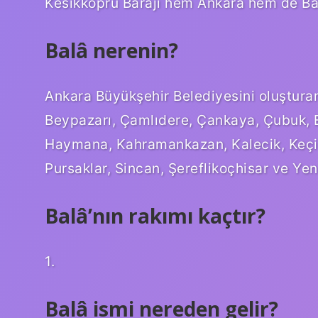
Kesikköprü Barajı hem Ankara hem de Balâ
Balâ nerenin?
Ankara Büyükşehir Belediyesini oluşturan 
Beypazarı, Çamlıdere, Çankaya, Çubuk, E
Haymana, Kahramankazan, Kalecik, Keçiö
Pursaklar, Sincan, Şereflikoçhisar ve Yen
Balâ’nın rakımı kaçtır?
1.
Balâ ismi nereden gelir?