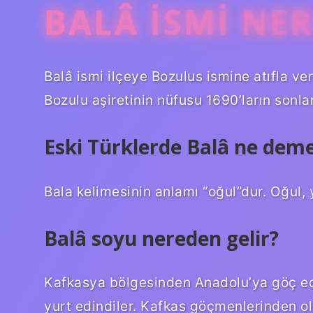
BALÂ ISMI NE
Balâ ismi ilçeye Bozulus ismine atıfla ve
Bozulu aşiretinin nüfusu 1690’ların sonl
Eski Türklerde Balâ ne dem
Bala kelimesinin anlamı “oğul”dur. Oğul,
Balâ soyu nereden gelir?
Kafkasya bölgesinden Anadolu’ya göç ede
yurt edindiler. Kafkas göçmenlerinden o