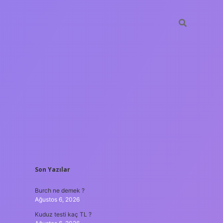
SIDEBAR
Son Yazılar
ilbet yeni giriş
güve
Burch ne demek ?
Ağustos 6, 2026
Kuduz testi kaç TL ?