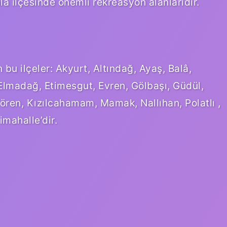
 ilçesinde önemli rekreasyon alanlarıdır.
bu ilçeler: Akyurt, Altındağ, Ayaş, Balâ,
lmadağ, Etimesgut, Evren, Gölbaşı, Güdül,
ren, Kızılcahamam, Mamak, Nallıhan, Polatlı ,
imahalle’dir.