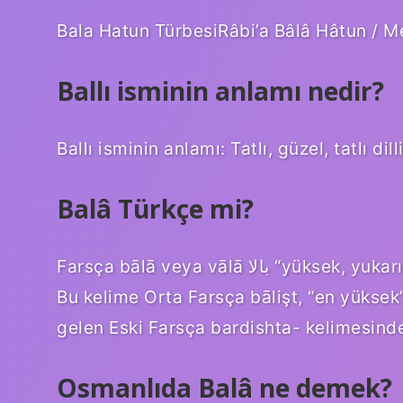
Bala Hatun TürbesiRâbi’a Bâlâ Hâtun / Me
Ballı isminin anlamı nedir?
Ballı isminin anlamı: Tatlı, güzel, tatlı dilli
Balâ Türkçe mi?
Farsça bālā veya vālā بالا “yüksek, yukarıda” kelimesinden ödünç alınmış bir kelimedir.
Bu kelime Orta Farsça bālişt, “en yüksek”
gelen Eski Farsça bardishta- kelimesinde
Osmanlıda Balâ ne demek?