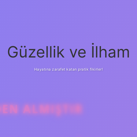
Güzellik ve İlham
Hayatına zarafet katan pratik fikirler!
DEN ALMIŞTIR