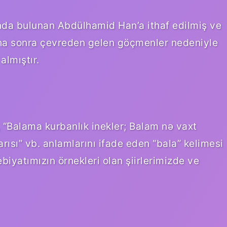
ında bulunan Abdülhamid Han’a ithaf edilmiş ve
Daha sonra çevreden gelen göçmenler nedeniyle
almıştır.
“Balama kurbanlık inekler; Balam nə vaxt
yarısı” vb. anlamlarını ifade eden “bala” kelimesi
ebiyatımızın örnekleri olan şiirlerimizde ve