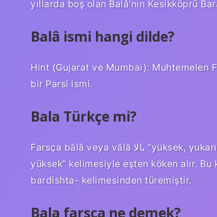
yıllarda boş olan Balâ’nın Kesikköprü Bara
Balâ ismi hangi dilde?
Hint (Gujarat ve Mumbai): Muhtemelen Fa
bir Parsi ismi.
Bala Türkçe mi?
Farsça bālā veya vālā بالا “yüksek, yukarıda” kelimesinden alıntıdır. Bu kelime, “en
yüksek” kelimesiyle eşten köken alır. Bu
bardishta- kelimesinden türemiştir.
Bala farsça ne demek?