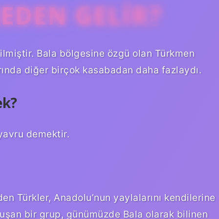
REDEN GELIR?
rilmiştir. Bala bölgesine özgü olan Türkmen
arında diğer birçok kasabadan daha fazlaydı.
ek?
 yavru demektir.
n Türkler, Anadolu’nun yaylalarını kendilerine
luşan bir grup, günümüzde Bala olarak bilinen