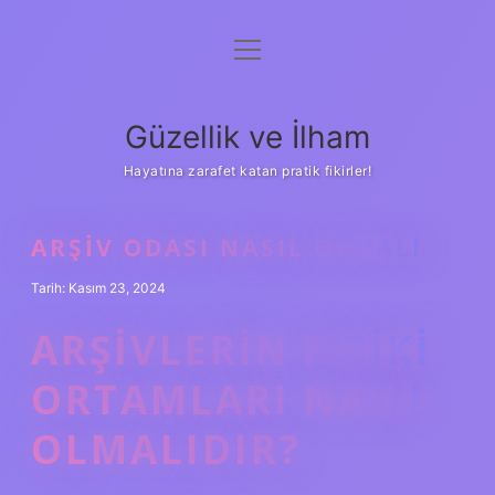
menüyü
Anasayfa
aç
Gizlilik Politikası
Güzellik ve İlham
Yasal Uyarı
Hayatına zarafet katan pratik fikirler!
Hakkımızda
ARŞIV ODASI NASIL OLMALI
Tarih: Kasım 23, 2024
ARŞIVLERIN FIZIKI
ORTAMLARI NASIL
OLMALIDIR?