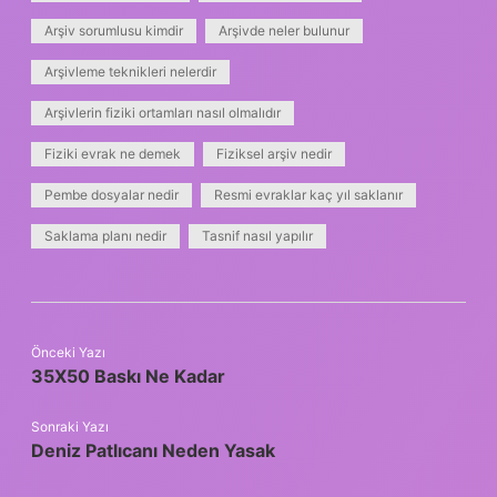
Arşiv sorumlusu kimdir
Arşivde neler bulunur
Arşivleme teknikleri nelerdir
Arşivlerin fiziki ortamları nasıl olmalıdır
Fiziki evrak ne demek
Fiziksel arşiv nedir
Pembe dosyalar nedir
Resmi evraklar kaç yıl saklanır
Saklama planı nedir
Tasnif nasıl yapılır
Önceki Yazı
35X50 Baskı Ne Kadar
Sonraki Yazı
Deniz Patlıcanı Neden Yasak