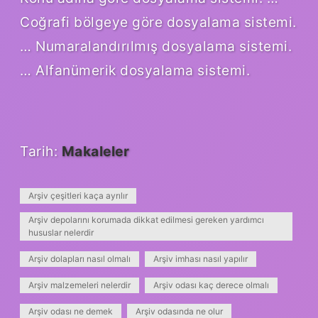
Coğrafi bölgeye göre dosyalama sistemi.
… Numaralandırılmış dosyalama sistemi.
… Alfanümerik dosyalama sistemi.
Tarih:
Makaleler
Arşiv çeşitleri kaça ayrılır
Arşiv depolarını korumada dikkat edilmesi gereken yardımcı
hususlar nelerdir
Arşiv dolapları nasıl olmalı
Arşiv imhası nasıl yapılır
Arşiv malzemeleri nelerdir
Arşiv odası kaç derece olmalı
Arşiv odası ne demek
Arşiv odasında ne olur