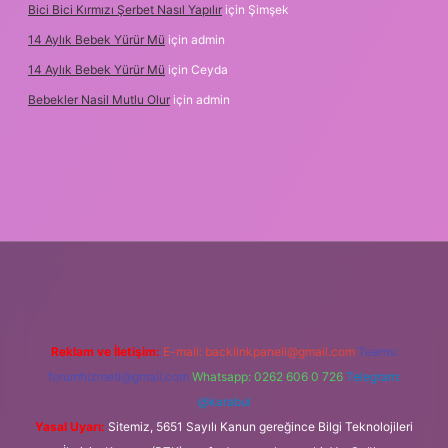
Bici Bici Kırmızı Şerbet Nasıl Yapılır
için
Şimşek
14 Aylık Bebek Yürür Mü
için
admin
14 Aylık Bebek Yürür Mü
için
Ceyda
Bebekler Nasil Mutlu Olur
için
admin
ir bahis siteleri
ilbet giriş adresi
www.betexper.xyz/
Reklam ve İletişim:
E-mail:
backlinkpaneli@gmail.com
Teams:
forumhizmeti@gmail.com
Whatsapp: 0262 606 0 726
Telegram:
@karabul
Yasal Uyarı:
Sitemiz, 5651 Sayılı Kanun gereğince Bilgi Teknolojileri