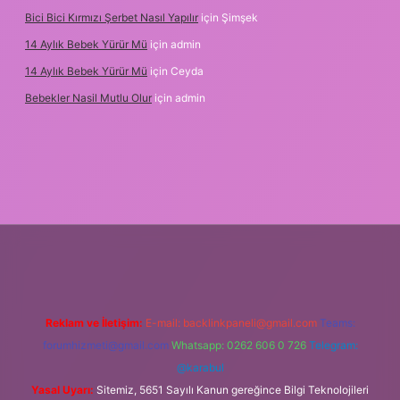
Bici Bici Kırmızı Şerbet Nasıl Yapılır
için
Şimşek
14 Aylık Bebek Yürür Mü
için
admin
14 Aylık Bebek Yürür Mü
için
Ceyda
Bebekler Nasil Mutlu Olur
için
admin
exper.xyz/
Reklam ve İletişim:
E-mail:
backlinkpaneli@gmail.com
Teams:
forumhizmeti@gmail.com
Whatsapp: 0262 606 0 726
Telegram:
@karabul
Yasal Uyarı:
Sitemiz, 5651 Sayılı Kanun gereğince Bilgi Teknolojileri