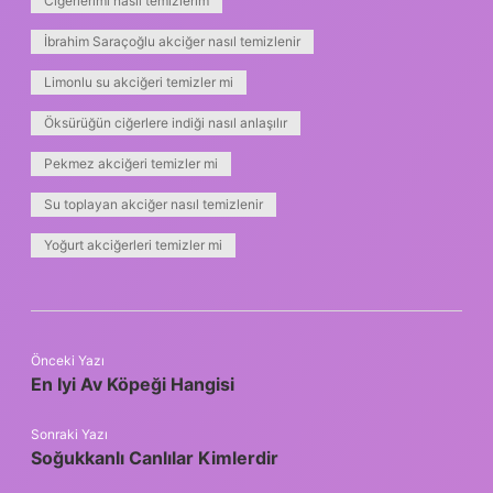
Ciğerlerimi nasıl temizlerim
İbrahim Saraçoğlu akciğer nasıl temizlenir
Limonlu su akciğeri temizler mi
Öksürüğün ciğerlere indiği nasıl anlaşılır
Pekmez akciğeri temizler mi
Su toplayan akciğer nasıl temizlenir
Yoğurt akciğerleri temizler mi
Önceki Yazı
En Iyi Av Köpeği Hangisi
Sonraki Yazı
Soğukkanlı Canlılar Kimlerdir