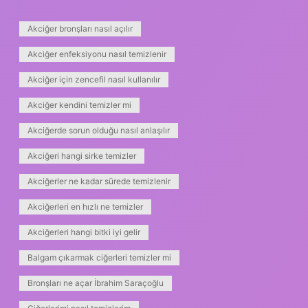
Akciğer bronşları nasıl açılır
Akciğer enfeksiyonu nasıl temizlenir
Akciğer için zencefil nasıl kullanılır
Akciğer kendini temizler mi
Akciğerde sorun olduğu nasıl anlaşılır
Akciğeri hangi sirke temizler
Akciğerler ne kadar sürede temizlenir
Akciğerleri en hızlı ne temizler
Akciğerleri hangi bitki iyi gelir
Balgam çıkarmak ciğerleri temizler mi
Bronşları ne açar İbrahim Saraçoğlu