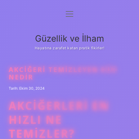
menüyü
Anasayfa
aç
Gizlilik Politikası
Güzellik ve İlham
Yasal Uyarı
Hayatına zarafet katan pratik fikirler!
Hakkımızda
AKCIĞERI TEMIZLEYEN KÜR
NEDIR
Tarih: Ekim 30, 2024
AKCIĞERLERI EN
HIZLI NE
TEMIZLER?