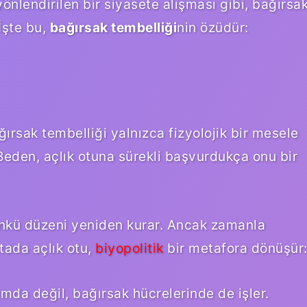
yönlendirilen bir siyasete alışması gibi, bağırsa
İşte bu,
bağırsak tembelliği
nin özüdür:
ğırsak tembelliği yalnızca fizyolojik bir mesele
 Beden, açlık otuna sürekli başvurdukça onu bir
 çünkü düzeni yeniden kurar. Ancak zamanla
ktada açlık otu,
biyopolitik
bir metafora dönüşür
mda değil, bağırsak hücrelerinde de işler.