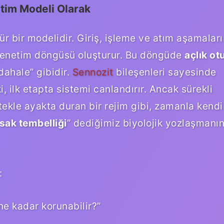
etim Modeli Olarak
r bir modelidir. Giriş, işleme ve atım aşamaları
 denetim döngüsü oluşturur. Bu döngüde
açlık ot
dahale” gibidir.
Sennozit
bileşenleri sayesinde
i, ilk etapta sistemi canlandırır. Ancak sürekli
tekle ayakta duran bir rejim gibi, zamanla kendi
sak tembelliği
” dediğimiz biyolojik yozlaşmanı
:
ne kadar korunabilir?”