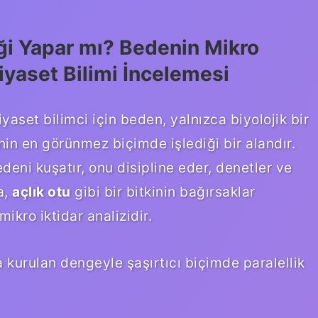
ği Yapar mı? Bedenin Mikro
Siyaset Bilimi İncelemesi
aset bilimci için beden, yalnızca biyolojik bir
inin en görünmez biçimde işlediği bir alandır.
deni kuşatır, onu disipline eder, denetler ve
a,
açlık otu
gibi bir bitkinin bağırsaklar
mikro iktidar analizidir.
urulan dengeyle şaşırtıcı biçimde paralellik