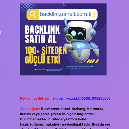
u
n
Reklam ve İletişim:
Skype: live:.cid.575569c608265c69
Yasal Uyarı:
Bu internet sitesi, herhangi bir marka,
kurum veya şahıs şirketi ile hiçbir bağlantısı
bulunmamaktadır. Sitede yalnızca kendi
hazırladığımız makaleler paylaşılmaktadır. Burada yer