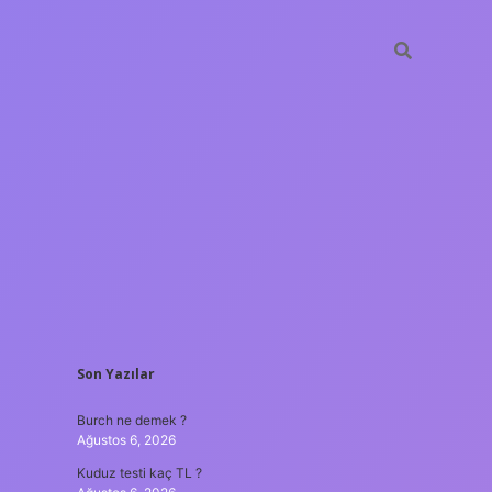
SIDEBAR
Son Yazılar
ilbet yeni giriş
güve
Burch ne demek ?
Ağustos 6, 2026
Kuduz testi kaç TL ?