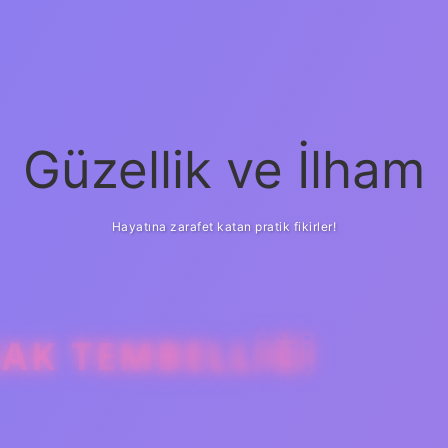
Güzellik ve İlham
Hayatına zarafet katan pratik fikirler!
SAK TEMBELLIĞI