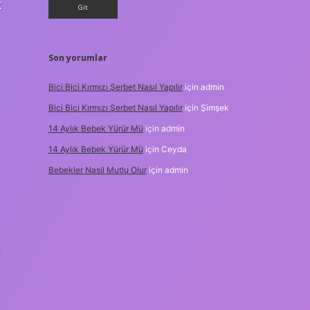
k
Son yorumlar
Bici Bici Kırmızı Şerbet Nasıl Yapılır
için
admin
Bici Bici Kırmızı Şerbet Nasıl Yapılır
için
Şimşek
14 Aylık Bebek Yürür Mü
için
admin
14 Aylık Bebek Yürür Mü
için
Ceyda
Bebekler Nasil Mutlu Olur
için
admin
: