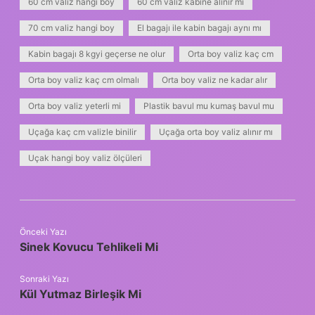
60 cm valiz hangi boy
60 cm valiz kabine alınır mı
70 cm valiz hangi boy
El bagajı ile kabin bagajı aynı mı
Kabin bagajı 8 kgyi geçerse ne olur
Orta boy valiz kaç cm
Orta boy valiz kaç cm olmalı
Orta boy valiz ne kadar alır
Orta boy valiz yeterli mi
Plastik bavul mu kumaş bavul mu
Uçağa kaç cm valizle binilir
Uçağa orta boy valiz alınır mı
Uçak hangi boy valiz ölçüleri
Önceki Yazı
Sinek Kovucu Tehlikeli Mi
Sonraki Yazı
Kül Yutmaz Birleşik Mi