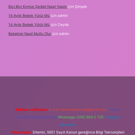
Bici Bici Kırmızı Şerbet Nasıl Yapılır
için
Şimşek
14 Aylık Bebek Yürür Mü
için
admin
14 Aylık Bebek Yürür Mü
için
Ceyda
Bebekler Nasil Mutlu Olur
için
admin
nilir bahis siteleri
ilbet giriş adresi
www.betexper.xyz/
Reklam ve İletişim:
E-mail:
backlinkpaneli@gmail.com
Teams:
forumhizmeti@gmail.com
Whatsapp: 0262 606 0 726
Telegram:
@karabul
Yasal Uyarı:
Sitemiz, 5651 Sayılı Kanun gereğince Bilgi Teknolojileri