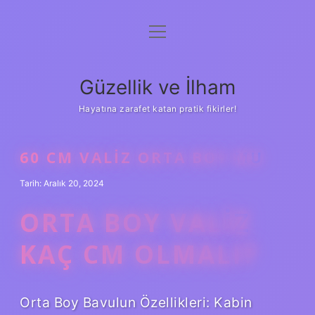
menüyü
Anasayfa
aç
Gizlilik Politikası
Güzellik ve İlham
Yasal Uyarı
Hayatına zarafet katan pratik fikirler!
Hakkımızda
60 CM VALIZ ORTA BOY MU
Tarih: Aralık 20, 2024
ORTA BOY VALIZ
KAÇ CM OLMALI?
Orta Boy Bavulun Özellikleri: Kabin