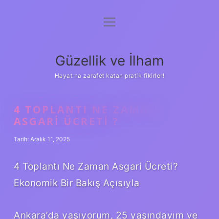
menüyü
Anasayfa
aç
Gizlilik Politikası
Güzellik ve İlham
Yasal Uyarı
Hayatına zarafet katan pratik fikirler!
Hakkımızda
4 TOPLANTI NE ZAMAN
ASGARI ÜCRETI ?
Tarih: Aralık 11, 2025
4 Toplantı Ne Zaman Asgari Ücreti?
Ekonomik Bir Bakış Açısıyla
Ankara’da yaşıyorum, 25 yaşındayım ve