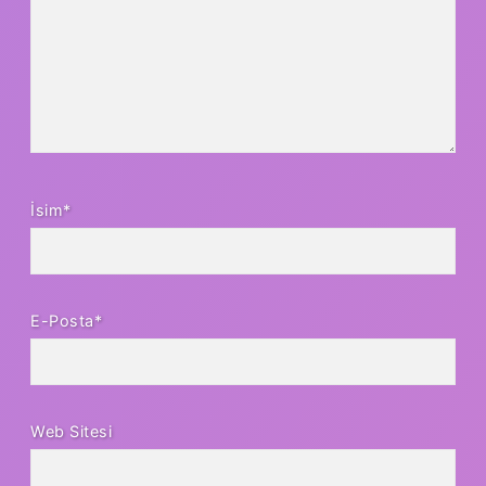
İsim*
E-Posta*
Web Sitesi