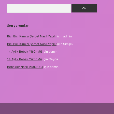
Arama
Son yorumlar
Bici Bici Kırmızı Şerbet Nasıl Yapılır
için
admin
Bici Bici Kırmızı Şerbet Nasıl Yapılır
için
Şimşek
14 Aylık Bebek Yürür Mü
için
admin
14 Aylık Bebek Yürür Mü
için
Ceyda
Bebekler Nasil Mutlu Olur
için
admin
er.xyz/