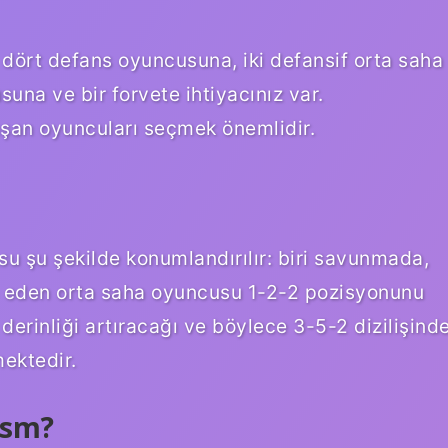
in dört defans oyuncusuna, iki defansif orta saha
na ve bir forvete ihtiyacınız var.
alışan oyuncuları seçmek önemlidir.
su şu şekilde konumlandırılır: biri savunmada,
m eden orta saha oyuncusu 1-2-2 pozisyonunu
n derinliği artıracağı ve böylece 3-5-2 dizilişind
ektedir.
osm?