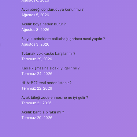
Ağustos 6, 2026
Avcı böreği dondurucuya konur mu ?
Ağustos 5, 2026
Akrilik boya neden kurur ?
Ağustos 3, 2026
6 aylık bebeklere balkabağı çorbası nasıl yapılır ?
Ağustos 3, 2026
Tutanak yok kasko karşılar mı ?
Temmuz 29, 2026
Kas sıkışmasına sıcak iyi gelir mi ?
Temmuz 24, 2026
HLA-B27 testi neden istenir ?
Temmuz 22, 2026
Ayak bileği zedelenmesine ne iyi gelir ?
Temmuz 21, 2026
Akrilik bant iz bırakır mı ?
Temmuz 20, 2026