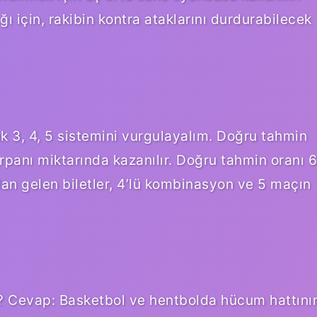
ı için, rakibin kontra ataklarını durdurabilecek
 3, 4, 5 sistemini vurgulayalım. Doğru tahmin
rpanı miktarında kazanılır. Doğru tahmin oranı 6
an gelen biletler, 4’lü kombinasyon ve 5 maçın
r? Cevap: Basketbol ve hentbolda hücum hattını