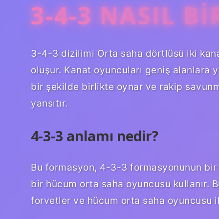
3-4-3 NASIL BI
3-4-3 dizilimi Orta saha dörtlüsü iki ka
oluşur. Kanat oyuncuları geniş alanlara
bir şekilde birlikte oynar ve rakip savun
yansıtır.
4-3-3 anlamı nedir?
Bu formasyon, 4-3-3 formasyonunun bir 
bir hücum orta saha oyuncusu kullanır. B
forvetler ve hücum orta saha oyuncusu i