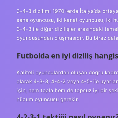
3-4-3 dizilimi 1970’lerde İtalya’da ortaya
saha oyuncusu, iki kanat oyuncusu, iki h
3-4-3 ile diğer dizilişler arasındaki teme
oyuncusundan oluşmasıdır. Bu biraz daha 
Futbolda en iyi diziliş hangis
Kaliteli oyunculardan oluşan doğru kadroy
olarak 4-3-3, 4-4-2 veya 4-5-1’e uyarlam
için, hem topla hem de topsuz iyi bir şeki
hücum oyuncusu gerekir.
4-2-3-1 taktiği nasıl oynanır