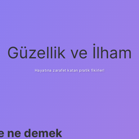
Güzellik ve İlham
Hayatına zarafet katan pratik fikirler!
ilbet yeni giriş
güven
çe ne demek