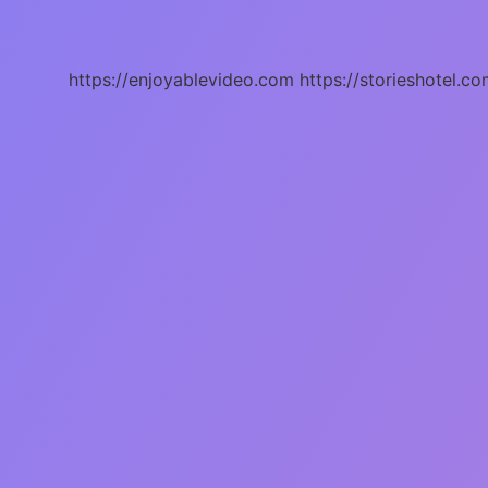
Kürtçe
ne
demek
https://enjoyablevideo.com
https://storieshotel.co