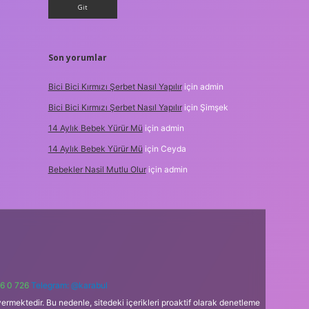
Son yorumlar
Bici Bici Kırmızı Şerbet Nasıl Yapılır
için
admin
Bici Bici Kırmızı Şerbet Nasıl Yapılır
için
Şimşek
14 Aylık Bebek Yürür Mü
için
admin
14 Aylık Bebek Yürür Mü
için
Ceyda
Bebekler Nasil Mutlu Olur
için
admin
6 0 726
Telegram: @karabul
ermektedir. Bu nedenle, sitedeki içerikleri proaktif olarak denetleme