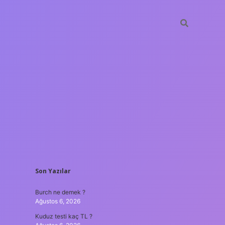
SIDEBAR
Son Yazılar
ilir bahis siteleri
ilbet giriş adresi
www.betexper.xyz/
Burch ne demek ?
Ağustos 6, 2026
Kuduz testi kaç TL ?