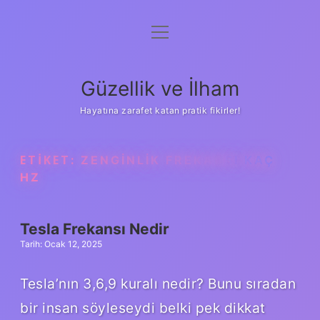
menüyü
Anasayfa
aç
Gizlilik Politikası
Güzellik ve İlham
Yasal Uyarı
Hayatına zarafet katan pratik fikirler!
Hakkımızda
ETIKET:
ZENGINLIK FREKANSI KAÇ
HZ
Tesla Frekansı Nedir
Tarih: Ocak 12, 2025
Tesla’nın 3,6,9 kuralı nedir? Bunu sıradan
bir insan söyleseydi belki pek dikkat