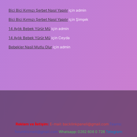
Bici Bici Kırmızı Şerbet Nasıl Yapılır
için
admin
Bici Bici Kırmızı Şerbet Nasıl Yapılır
için
Şimşek
14 Aylık Bebek Yürür Mü
için
admin
14 Aylık Bebek Yürür Mü
için
Ceyda
Bebekler Nasil Mutlu Olur
için
admin
xyz/
Reklam ve İletişim:
E-mail:
backlinkpaneli@gmail.com
Teams:
forumhizmeti@gmail.com
Whatsapp: 0262 606 0 726
Telegram: