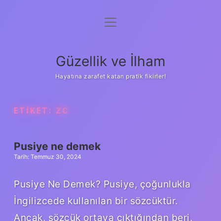
menüyü
Anasayfa
aç
Gizlilik Politikası
Güzellik ve İlham
Yasal Uyarı
Hayatına zarafet katan pratik fikirler!
Hakkımızda
ETIKET:
ZC
Pusiye ne demek
Tarih: Temmuz 30, 2024
Pusiye Ne Demek? Pusiye, çoğunlukla
İngilizcede kullanılan bir sözcüktür.
Ancak, sözcük ortaya çıktığından beri,