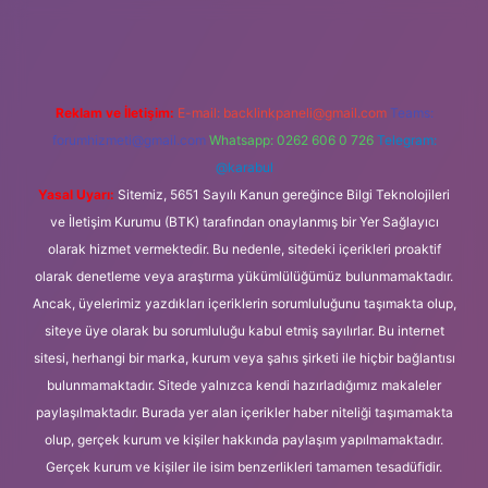
z/
Reklam ve İletişim:
E-mail:
backlinkpaneli@gmail.com
Teams:
forumhizmeti@gmail.com
Whatsapp: 0262 606 0 726
Telegram:
@karabul
Yasal Uyarı:
Sitemiz, 5651 Sayılı Kanun gereğince Bilgi Teknolojileri
ve İletişim Kurumu (BTK) tarafından onaylanmış bir Yer Sağlayıcı
olarak hizmet vermektedir. Bu nedenle, sitedeki içerikleri proaktif
olarak denetleme veya araştırma yükümlülüğümüz bulunmamaktadır.
Ancak, üyelerimiz yazdıkları içeriklerin sorumluluğunu taşımakta olup,
siteye üye olarak bu sorumluluğu kabul etmiş sayılırlar. Bu internet
sitesi, herhangi bir marka, kurum veya şahıs şirketi ile hiçbir bağlantısı
bulunmamaktadır. Sitede yalnızca kendi hazırladığımız makaleler
paylaşılmaktadır. Burada yer alan içerikler haber niteliği taşımamakta
olup, gerçek kurum ve kişiler hakkında paylaşım yapılmamaktadır.
Gerçek kurum ve kişiler ile isim benzerlikleri tamamen tesadüfidir.