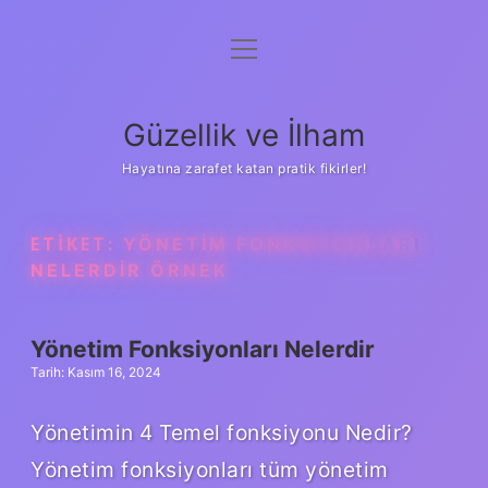
menüyü
Anasayfa
aç
Gizlilik Politikası
Güzellik ve İlham
Yasal Uyarı
Hayatına zarafet katan pratik fikirler!
Hakkımızda
ETIKET:
YÖNETIM FONKSIYONLARI
NELERDIR ÖRNEK
Yönetim Fonksiyonları Nelerdir
Tarih: Kasım 16, 2024
Yönetimin 4 Temel fonksiyonu Nedir?
Yönetim fonksiyonları tüm yönetim