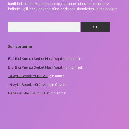
içerikleri,
backlinkpanelicomtr@gmail.com
adresine bildirmeniz
halinde, ilgili içerikler yasal süre içerisinde sitemizden kaldırılacaktır.
Arama
Son yorumlar
Bici Bici Kırmızı Şerbet Nasıl Yapılır
için
admin
Bici Bici Kırmızı Şerbet Nasıl Yapılır
için
Şimşek
14 Aylık Bebek Yürür Mü
için
admin
14 Aylık Bebek Yürür Mü
için
Ceyda
Bebekler Nasil Mutlu Olur
için
admin