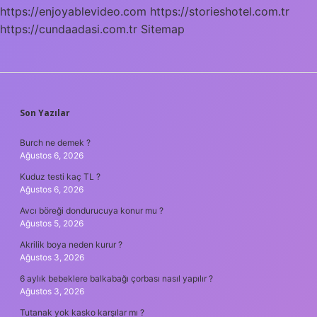
https://enjoyablevideo.com
https://storieshotel.com.tr
https://cundaadasi.com.tr
Sitemap
SIDEBAR
Son Yazılar
Burch ne demek ?
Ağustos 6, 2026
Kuduz testi kaç TL ?
Ağustos 6, 2026
Avcı böreği dondurucuya konur mu ?
Ağustos 5, 2026
Akrilik boya neden kurur ?
Ağustos 3, 2026
6 aylık bebeklere balkabağı çorbası nasıl yapılır ?
Ağustos 3, 2026
Tutanak yok kasko karşılar mı ?