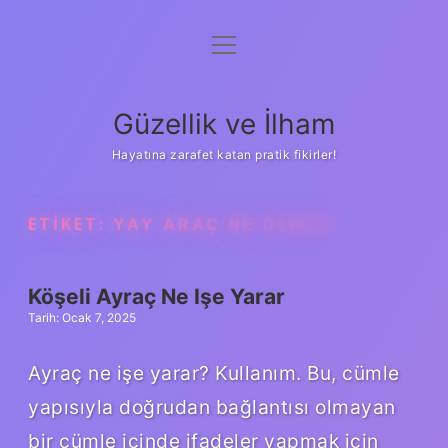
menüyü
Anasayfa
aç
Gizlilik Politikası
Güzellik ve İlham
Yasal Uyarı
Hayatına zarafet katan pratik fikirler!
Hakkımızda
ETIKET:
YAY ARAÇ NE DEMEK
Köşeli Ayraç Ne Işe Yarar
Tarih: Ocak 7, 2025
Ayraç ne işe yarar? Kullanım. Bu, cümle
yapısıyla doğrudan bağlantısı olmayan
bir cümle içinde ifadeler yapmak için