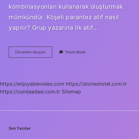
kombinasyonları kullanarak oluşturmak
mümkündür. Köşeli parantez atıf nasıl
yapılır? Grup yazarına ilk atıf…
Köşeli
Devamını okuyun
Yorum Bırak
Ayraç
Ne
Işe
Yarar
https://enjoyablevideo.com
https://storieshotel.com.tr
https://cundaadasi.com.tr
Sitemap
SIDEBAR
Son Yazılar