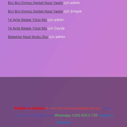
Bici Bici Kırmızı Şerbet Nasıl Yapılır
için
admin
Bici Bici Kırmızı Şerbet Nasıl Yapılır
için
Şimşek
14 Aylık Bebek Yürür Mü
için
admin
14 Aylık Bebek Yürür Mü
için
Ceyda
Bebekler Nasil Mutlu Olur
için
admin
yz/
Reklam ve İletişim:
E-mail:
backlinkpaneli@gmail.com
Teams:
forumhizmeti@gmail.com
Whatsapp: 0262 606 0 726
Telegram:
@karabul