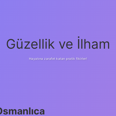
Güzellik ve İlham
Hayatına zarafet katan pratik fikirler!
ilbet yeni giriş
güve
smanlıca