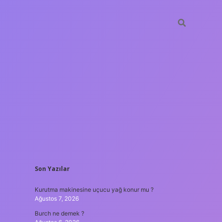
SIDEBAR
Son Yazılar
nilir bahis siteleri
ilbet giriş adresi
www.betexper.xyz/
Kurutma makinesine uçucu yağ konur mu ?
Ağustos 7, 2026
Burch ne demek ?