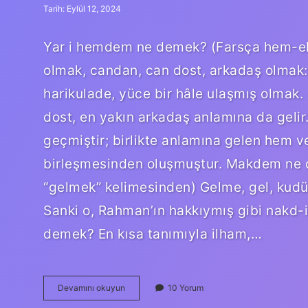
Tarih: Eylül 12, 2024
Yar i hemdem ne demek? (Farsça hem-e
olmak, candan, can dost, arkadaş olmak:
harikulade, yüce bir hâle ulaşmış olm
dost, en yakın arkadaş anlamına da geli
geçmiştir; birlikte anlamına gelen hem v
birleşmesinden oluşmuştur. Makdem ne demek Osmanlıca? 
“gelmek” kelimesinden) Gelme, gel, kudü
Sanki o, Rahman’ın hakkıymış gibi nakd-
demek? En kısa tanımıyla ilham,…
Hemdem
Devamını okuyun
10 Yorum
Ne