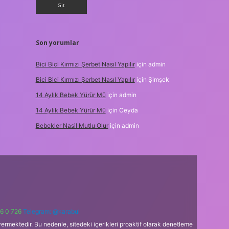
Son yorumlar
Bici Bici Kırmızı Şerbet Nasıl Yapılır
için
admin
Bici Bici Kırmızı Şerbet Nasıl Yapılır
için
Şimşek
14 Aylık Bebek Yürür Mü
için
admin
14 Aylık Bebek Yürür Mü
için
Ceyda
Bebekler Nasil Mutlu Olur
için
admin
6 0 726
Telegram: @karabul
ermektedir. Bu nedenle, sitedeki içerikleri proaktif olarak denetleme