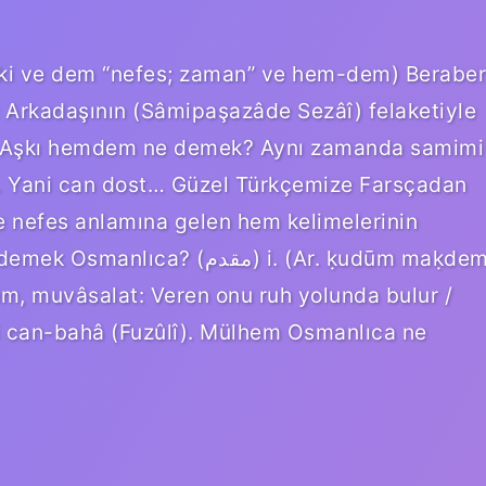
ki ve dem “nefes; zaman” ve hem-dem) Beraber
 Arkadaşının (Sâmipaşazâde Sezâî) felaketiyle
ak. Aşkı hemdem ne demek? Aynı zamanda samimi
r. Yani can dost… Güzel Türkçemize Farsçadan
e nefes anlamına gelen hem kelimelerinin
(ﻣﻘﺪﻡ) i. (Ar. ḳudūm maḳdem
m, muvâsalat: Veren onu ruh yolunda bulur /
i can-bahâ (Fuzûlî). Mülhem Osmanlıca ne