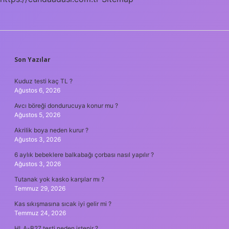
SIDEBAR
Son Yazılar
Kuduz testi kaç TL ?
Ağustos 6, 2026
Avcı böreği dondurucuya konur mu ?
Ağustos 5, 2026
Akrilik boya neden kurur ?
Ağustos 3, 2026
6 aylık bebeklere balkabağı çorbası nasıl yapılır ?
Ağustos 3, 2026
Tutanak yok kasko karşılar mı ?
Temmuz 29, 2026
Kas sıkışmasına sıcak iyi gelir mi ?
Temmuz 24, 2026
HLA-B27 testi neden istenir ?