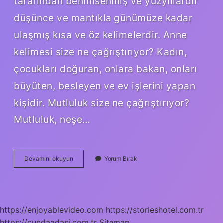
tarafından benimsenmiş ve yüzyıllardır
düşünce ve mantıkla günümüze kadar
ulaşmış kısa ve öz kelimelerdir. Anne
kelimesi size ne çağrıştırıyor? Kadın,
çocukları doğuran, onlara bakan, onları
büyüten, besleyen ve ev işlerini yapan
kişidir. Mutluluk size ne çağrıştırıyor?
Mutluluk, neşe…
Arkadaş
Devamını okuyun
Yorum Bırak
Kelimesi
Size
Neyi
Çağrıştırıyor
https://enjoyablevideo.com
https://storieshotel.com.tr
https://cundaadasi.com.tr
Sitemap