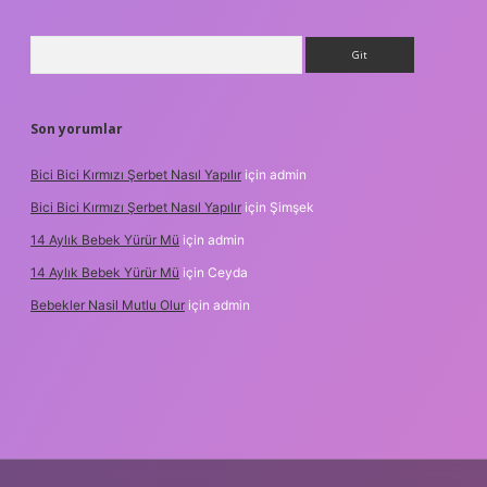
Arama
Son yorumlar
Bici Bici Kırmızı Şerbet Nasıl Yapılır
için
admin
Bici Bici Kırmızı Şerbet Nasıl Yapılır
için
Şimşek
14 Aylık Bebek Yürür Mü
için
admin
14 Aylık Bebek Yürür Mü
için
Ceyda
Bebekler Nasil Mutlu Olur
için
admin
/