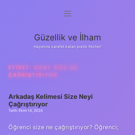
menüyü
Anasayfa
aç
Gizlilik Politikası
Güzellik ve İlham
Yasal Uyarı
Hayatına zarafet katan pratik fikirler!
Hakkımızda
ETIKET:
UZAY SIZE NE
ÇAĞRIŞTIRIYOR
Arkadaş Kelimesi Size Neyi
Çağrıştırıyor
Tarih: Ekim 14, 2024
Öğrenci size ne çağrıştırıyor? Öğrenci;