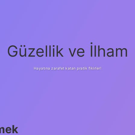
Güzellik ve İlham
Hayatına zarafet katan pratik fikirler!
ilbet yeni giriş
güven
emek