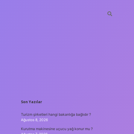
SIDEBAR
Son Yazılar
ilir bahis siteleri
ilbet giriş adresi
www.betexper.xyz/
Turizm şirketleri hangi bakanlığa bağlıdır ?
Ağustos 8, 2026
Kurutma makinesine uçucu yağ konur mu ?