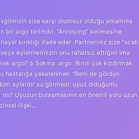
vgilinizin size karşı olumsuz olduğu anlamına
an bir argo terimdir. “Annoying” kelimesine
 hayal kırıklığı ifade eder. Partneriniz size “scab
 veya eylemlerinizin onu rahatsız ettiğini ima
ek argo? ѻ Sokma: argo. Birini çok kızdırmak:
 Bu hastalığa yakalanmak: “Beni de gördün
udum aylardır su görmedi, uyuz olduğumu
ır mı? Uyuzun bulaşmasının en önemli yolu uzun
cinsel ilişki…