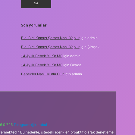
Son yorumlar
Bici Bici Kırmızı Şerbet Nasıl Yapılır
için
admin
Bici Bici Kırmızı Şerbet Nasıl Yapılır
için
Şimşek
14 Aylık Bebek Yürür Mü
için
admin
14 Aylık Bebek Yürür Mü
için
Ceyda
Bebekler Nasil Mutlu Olur
için
admin
6 0 726
Telegram: @karabul
ermektedir. Bu nedenle, sitedeki içerikleri proaktif olarak denetleme