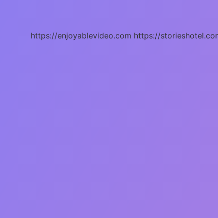
Uyuz
Ne
Demek
https://enjoyablevideo.com
https://storieshotel.co