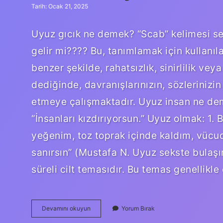
Tarih: Ocak 21, 2025
Uyuz gıcık ne demek? “Scab” kelimesi se
gelir mi???? Bu, tanımlamak için kullanıl
benzer şekilde, rahatsızlık, sinirlilik veya
dediğinde, davranışlarınızın, sözlerinizin
etmeye çalışmaktadır. Uyuz insan ne dem
“İnsanları kızdırıyorsun.” Uyuz olmak: 1.
yeğenim, toz toprak içinde kaldım, vüc
sanırsın” (Mustafa N. Uyuz sekste bulaş
süreli cilt temasıdır. Bu temas genellikle 
Gıcık
Devamını okuyun
Yorum Bırak
Ve