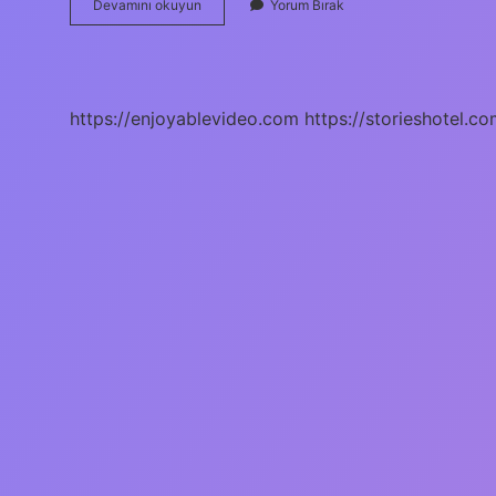
Online
Devamını okuyun
Yorum Bırak
Check-
In
Yapınca
Kaç
Dakika
https://enjoyablevideo.com
https://storieshotel.co
Önce