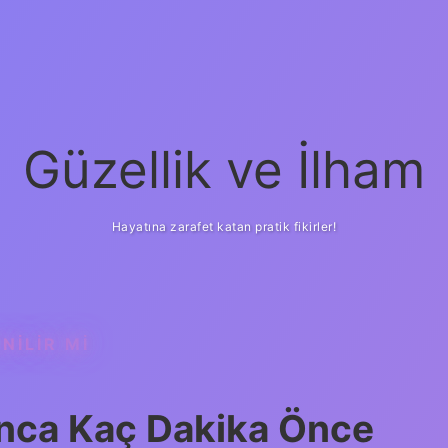
Güzellik ve İlham
Hayatına zarafet katan pratik fikirler!
NILIR MI
ilbet yeni giriş
güveni
ınca Kaç Dakika Önce