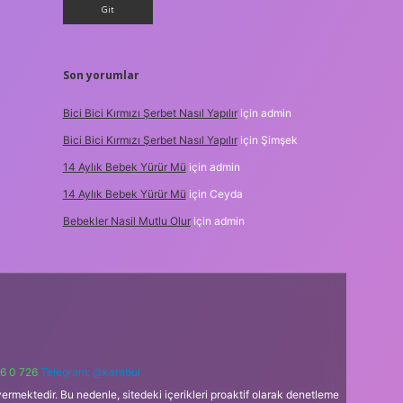
Son yorumlar
Bici Bici Kırmızı Şerbet Nasıl Yapılır
için
admin
Bici Bici Kırmızı Şerbet Nasıl Yapılır
için
Şimşek
14 Aylık Bebek Yürür Mü
için
admin
14 Aylık Bebek Yürür Mü
için
Ceyda
Bebekler Nasil Mutlu Olur
için
admin
6 0 726
Telegram: @karabul
ermektedir. Bu nedenle, sitedeki içerikleri proaktif olarak denetleme