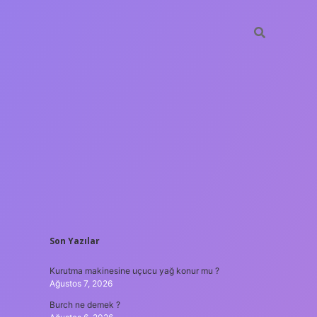
SIDEBAR
Son Yazılar
lir bahis siteleri
ilbet giriş adresi
www.betexper.xyz/
Kurutma makinesine uçucu yağ konur mu ?
Ağustos 7, 2026
Burch ne demek ?