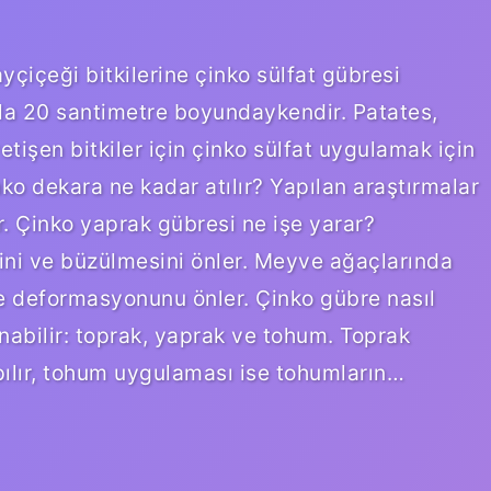
yçiçeği bitkilerine çinko sülfat gübresi
 ila 20 santimetre boyundaykendir. Patates,
etişen bitkiler için çinko sülfat uygulamak için
o dekara ne kadar atılır? Yapılan araştırmalar
 Çinko yaprak gübresi ne işe yarar?
ini ve büzülmesini önler. Meyve ağaçlarında
e deformasyonunu önler. Çinko gübre nasıl
anabilir: toprak, yaprak ve tohum. Toprak
ılır, tohum uygulaması ise tohumların…