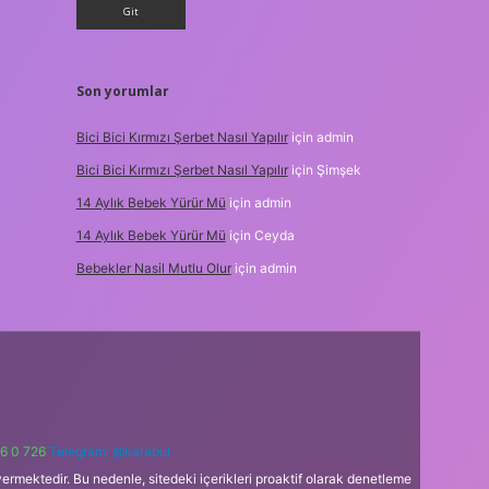
Son yorumlar
Bici Bici Kırmızı Şerbet Nasıl Yapılır
için
admin
Bici Bici Kırmızı Şerbet Nasıl Yapılır
için
Şimşek
14 Aylık Bebek Yürür Mü
için
admin
14 Aylık Bebek Yürür Mü
için
Ceyda
Bebekler Nasil Mutlu Olur
için
admin
6 0 726
Telegram: @karabul
ermektedir. Bu nedenle, sitedeki içerikleri proaktif olarak denetleme