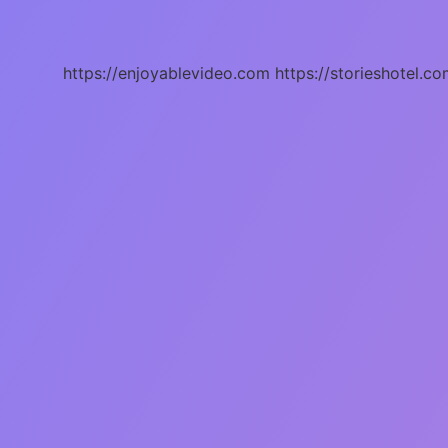
Ne
Işe
Yarar
https://enjoyablevideo.com
https://storieshotel.co