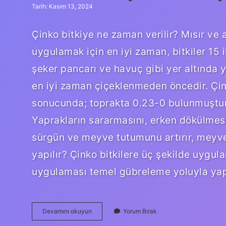
Tarih: Kasım 13, 2024
Çinko bitkiye ne zaman verilir? Mısır ve a
uygulamak için en iyi zaman, bitkiler 15
şeker pancarı ve havuç gibi yer altında y
en iyi zaman çiçeklenmeden öncedir. Çink
sonucunda; toprakta 0.23-0 bulunmuştur.
Yaprakların sararmasını, erken dökülmes
sürgün ve meyve tutumunu artırır, meyv
yapılır? Çinko bitkilere üç şekilde uygul
uygulaması temel gübreleme yoluyla yap
Bitkilerde
Devamını okuyun
Yorum Bırak
Çinko