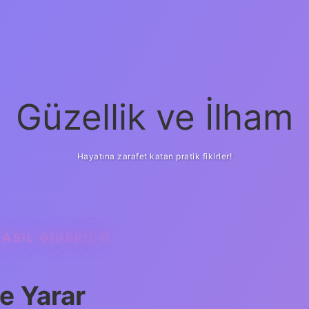
Güzellik ve İlham
Hayatına zarafet katan pratik fikirler!
ASIL GIDERILIR
ilbet yeni giriş
güven
şe Yarar