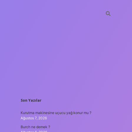
SIDEBAR
Son Yazılar
ilir bahis siteleri
ilbet giriş adresi
www.betexper.xyz/
Kurutma makinesine uçucu yağ konur mu ?
Ağustos 7, 2026
Burch ne demek ?