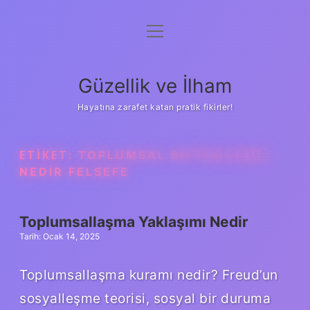
menüyü
Anasayfa
aç
Gizlilik Politikası
Güzellik ve İlham
Yasal Uyarı
Hayatına zarafet katan pratik fikirler!
Hakkımızda
ETIKET:
TOPLUMSAL BÜTÜNLEŞME
NEDIR FELSEFE
Toplumsallaşma Yaklaşımı Nedir
Tarih: Ocak 14, 2025
Toplumsallaşma kuramı nedir? Freud’un
sosyalleşme teorisi, sosyal bir duruma