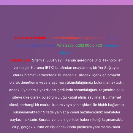
/
Reklam ve İletişim:
E-mail:
backlinkpaneli@gmail.com
Teams:
forumhizmeti@gmail.com
Whatsapp: 0262 606 0 726
Telegram:
@karabul
Yasal Uyarı:
Sitemiz, 5651 Sayılı Kanun gereğince Bilgi Teknolojileri
ve İletişim Kurumu (BTK) tarafından onaylanmış bir Yer Sağlayıcı
olarak hizmet vermektedir. Bu nedenle, sitedeki içerikleri proaktif
olarak denetleme veya araştırma yükümlülüğümüz bulunmamaktadır.
Ancak, üyelerimiz yazdıkları içeriklerin sorumluluğunu taşımakta olup,
siteye üye olarak bu sorumluluğu kabul etmiş sayılırlar. Bu internet
sitesi, herhangi bir marka, kurum veya şahıs şirketi ile hiçbir bağlantısı
bulunmamaktadır. Sitede yalnızca kendi hazırladığımız makaleler
paylaşılmaktadır. Burada yer alan içerikler haber niteliği taşımamakta
olup, gerçek kurum ve kişiler hakkında paylaşım yapılmamaktadır.