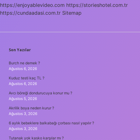
https://enjoyablevideo.com
https://storieshotel.com.tr
https://cundaadasi.com.tr
Sitemap
SIDEBAR
Son Yazılar
Burch ne demek ?
Ağustos 6, 2026
Kuduz testi kaç TL ?
Ağustos 6, 2026
Avcı böreği dondurucuya konur mu ?
Ağustos 5, 2026
Akrilik boya neden kurur ?
Ağustos 3, 2026
6 aylık bebeklere balkabağı çorbası nasıl yapılır ?
Ağustos 3, 2026
Tutanak yok kasko karşılar mı ?