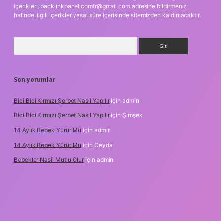
içerikleri,
backlinkpanelicomtr@gmail.com
adresine bildirmeniz
halinde, ilgili içerikler yasal süre içerisinde sitemizden kaldırılacaktır.
Arama
Son yorumlar
Bici Bici Kırmızı Şerbet Nasıl Yapılır
için
admin
Bici Bici Kırmızı Şerbet Nasıl Yapılır
için
Şimşek
14 Aylık Bebek Yürür Mü
için
admin
14 Aylık Bebek Yürür Mü
için
Ceyda
Bebekler Nasil Mutlu Olur
için
admin