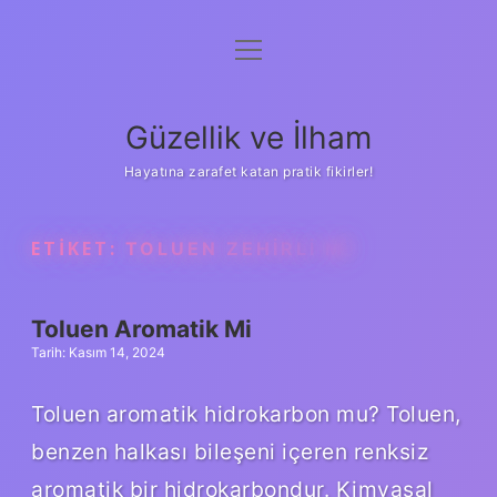
menüyü
Anasayfa
aç
Gizlilik Politikası
Güzellik ve İlham
Yasal Uyarı
Hayatına zarafet katan pratik fikirler!
Hakkımızda
ETIKET:
TOLUEN ZEHIRLI MI
Toluen Aromatik Mi
Tarih: Kasım 14, 2024
Toluen aromatik hidrokarbon mu? Toluen,
benzen halkası bileşeni içeren renksiz
aromatik bir hidrokarbondur. Kimyasal