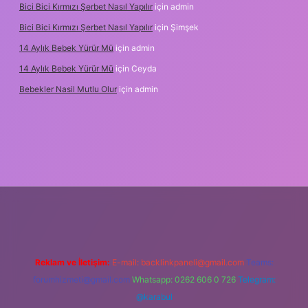
Bici Bici Kırmızı Şerbet Nasıl Yapılır
için
admin
Bici Bici Kırmızı Şerbet Nasıl Yapılır
için
Şimşek
14 Aylık Bebek Yürür Mü
için
admin
14 Aylık Bebek Yürür Mü
için
Ceyda
Bebekler Nasil Mutlu Olur
için
admin
yz/
Reklam ve İletişim:
E-mail:
backlinkpaneli@gmail.com
Teams:
forumhizmeti@gmail.com
Whatsapp: 0262 606 0 726
Telegram:
@karabul