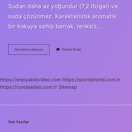
Sudan daha az yoğundur (7,2 lb/gal) ve
suda çözünmez. Karakteristik aromatik
bir kokuya sahip berrak, renksiz…
Toluen
Devamını okuyun
Yorum Bırak
Aromatik
Mi
https://enjoyablevideo.com
https://storieshotel.com.tr
https://cundaadasi.com.tr
Sitemap
SIDEBAR
Son Yazılar