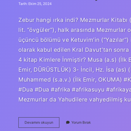
Tarih: Ekim 25, 2024
Zebur hangi ırka indi? Mezmurlar Kitabı (İbranice: תְּהִלִּים‎, romanize edil
lit. “övgüler”), halk arasında Mezmurlar ol
üçüncü bölümü ve Ketuvim’in (“Yazılar”) il
olarak kabul edilen Kral Davut’tan sonra 
4 kitap Kimlere İnmiştir? Musa (a.s) (İlk 
Emir, DÜRÜSTLÜK) 3- İncil, Hz. İsa (as) (İ
Muhammed (s.a.v.) (İlk Emir, OKUMA) #K
#Dua #Dua #afrika #afrikasuyu #afrikayar
Mezmurlar da Yahudilere vahyedilmiş ku
Zebur
Devamını okuyun
Yorum Bırak
Kimler