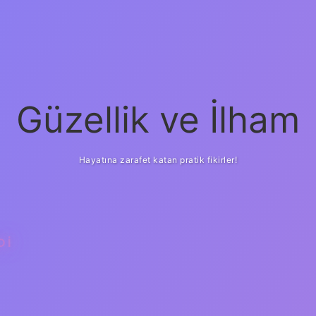
Güzellik ve İlham
Hayatına zarafet katan pratik fikirler!
DI
ilbet yeni giriş
güve
i