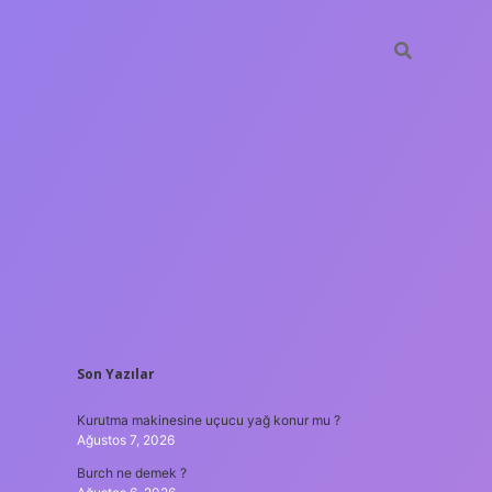
SIDEBAR
Son Yazılar
nilir bahis siteleri
ilbet giriş adresi
www.betexper.xyz/
Kurutma makinesine uçucu yağ konur mu ?
Ağustos 7, 2026
Burch ne demek ?