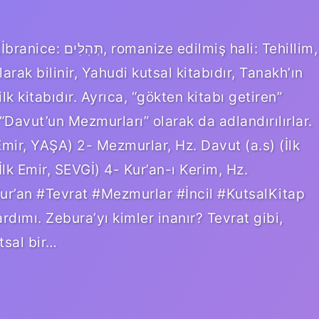
miş hali: Tehillim,
arak bilinir, Yahudi kutsal kitabıdır, Tanakh’ın
k kitabıdır. Ayrıca, “gökten kitabı getiren”
“Davut’un Mezmurları” olarak da adlandırılırlar.
Emir, YAŞA) 2- Mezmurlar, Hz. Davut (a.s) (İlk
lk Emir, SEVGİ) 4- Kur’an-ı Kerim, Hz.
ur’an #Tevrat #Mezmurlar #İncil #KutsalKitap
dımı. Zebura’yı kimler inanır? Tevrat gibi,
tsal bir…