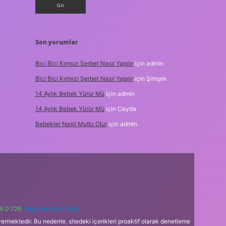
Son yorumlar
Bici Bici Kırmızı Şerbet Nasıl Yapılır
için
admin
Bici Bici Kırmızı Şerbet Nasıl Yapılır
için
Şimşek
14 Aylık Bebek Yürür Mü
için
admin
14 Aylık Bebek Yürür Mü
için
Ceyda
Bebekler Nasil Mutlu Olur
için
admin
6 0 726
Telegram: @karabul
ermektedir. Bu nedenle, sitedeki içerikleri proaktif olarak denetleme