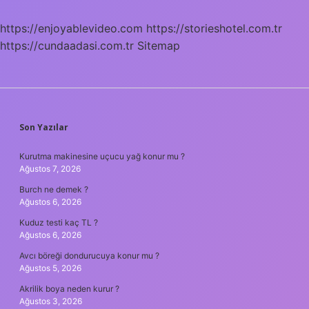
Nelerdir
https://enjoyablevideo.com
https://storieshotel.com.tr
https://cundaadasi.com.tr
Sitemap
SIDEBAR
Son Yazılar
Kurutma makinesine uçucu yağ konur mu ?
Ağustos 7, 2026
Burch ne demek ?
Ağustos 6, 2026
Kuduz testi kaç TL ?
Ağustos 6, 2026
Avcı böreği dondurucuya konur mu ?
Ağustos 5, 2026
Akrilik boya neden kurur ?
Ağustos 3, 2026