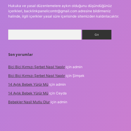
Hukuka ve yasal düzenlemelere aykırı olduğunu düşündüğünüz
içerikleri,
backlinkpanelicomtr@gmail.com
adresine bildirmeniz
halinde, ilgili içerikler yasal süre içerisinde sitemizden kaldırılacaktır.
Arama
Son yorumlar
Bici Bici Kırmızı Şerbet Nasıl Yapılır
için
admin
Bici Bici Kırmızı Şerbet Nasıl Yapılır
için
Şimşek
14 Aylık Bebek Yürür Mü
için
admin
14 Aylık Bebek Yürür Mü
için
Ceyda
Bebekler Nasil Mutlu Olur
için
admin