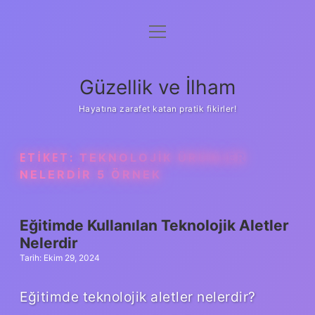
menüyü
Anasayfa
aç
Gizlilik Politikası
Güzellik ve İlham
Yasal Uyarı
Hayatına zarafet katan pratik fikirler!
Hakkımızda
ETIKET:
TEKNOLOJIK ÜRÜNLER
NELERDIR 5 ÖRNEK
Eğitimde Kullanılan Teknolojik Aletler
Nelerdir
Tarih: Ekim 29, 2024
Eğitimde teknolojik aletler nelerdir?