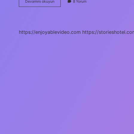
Türemek
Devamını okuyun
8 Yorum
ne
demek
TDK
https://enjoyablevideo.com
https://storieshotel.co