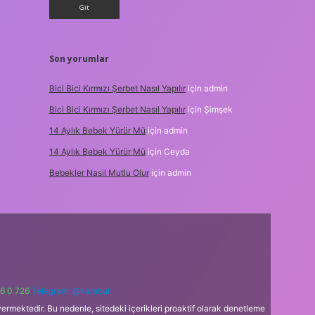
Son yorumlar
Bici Bici Kırmızı Şerbet Nasıl Yapılır
için
admin
Bici Bici Kırmızı Şerbet Nasıl Yapılır
için
Şimşek
14 Aylık Bebek Yürür Mü
için
admin
14 Aylık Bebek Yürür Mü
için
Ceyda
Bebekler Nasil Mutlu Olur
için
admin
6 0 726
Telegram: @karabul
ermektedir. Bu nedenle, sitedeki içerikleri proaktif olarak denetleme