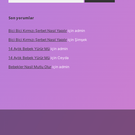
Son yorumlar
Bici Bici Kırmızı Şerbet Nasıl Yapılır
için
admin
Bici Bici Kırmızı Şerbet Nasıl Yapılır
için
Şimşek
14 Aylık Bebek Yürür Mü
için
admin
14 Aylık Bebek Yürür Mü
için
Ceyda
Bebekler Nasil Mutlu Olur
için
admin
z/