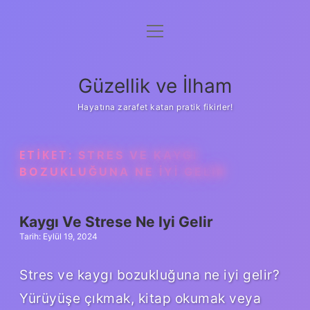
menüyü
Anasayfa
aç
Gizlilik Politikası
Güzellik ve İlham
Yasal Uyarı
Hayatına zarafet katan pratik fikirler!
Hakkımızda
ETIKET:
STRES VE KAYGI
BOZUKLUĞUNA NE IYI GELIR
Kaygı Ve Strese Ne Iyi Gelir
Tarih: Eylül 19, 2024
Stres ve kaygı bozukluğuna ne iyi gelir?
Yürüyüşe çıkmak, kitap okumak veya