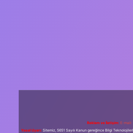
Reklam ve İletişim:
E-mail:
Yasal Uyarı:
Sitemiz, 5651 Sayılı Kanun gereğince Bilgi Teknolojiler