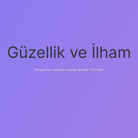
Güzellik ve İlham
Hayatına zarafet katan pratik fikirler!
ilbet yeni giriş
güveni