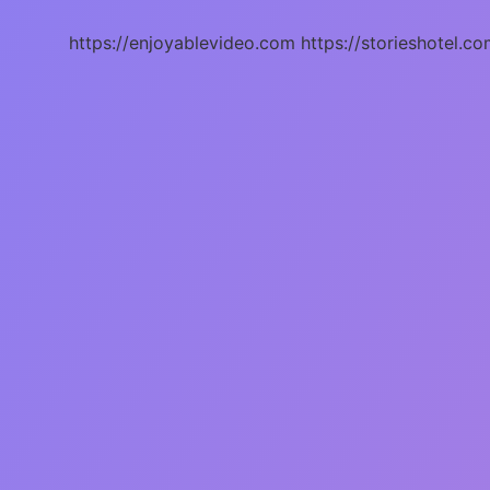
https://enjoyablevideo.com
https://storieshotel.co