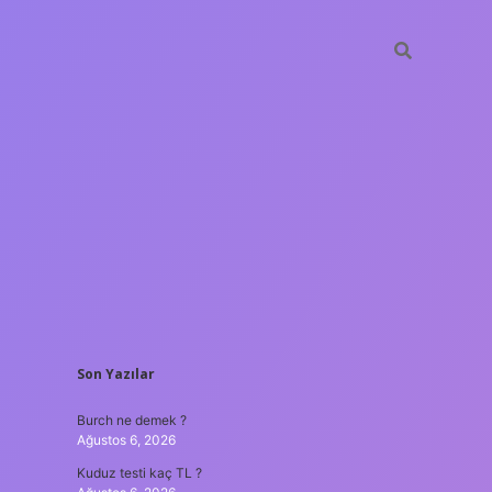
SIDEBAR
Son Yazılar
lir bahis siteleri
ilbet giriş adresi
www.betexper.xyz/
Burch ne demek ?
Ağustos 6, 2026
Kuduz testi kaç TL ?