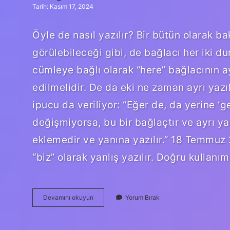
Tarih: Kasım 17, 2024
Öyle de nasıl yazılır? Bir bütün olarak ba
görülebileceği gibi, de bağlacı her iki du
cümleye bağlı olarak “here” bağlacının a
edilmelidir. De da eki ne zaman ayrı yazı
ipucu da veriliyor: “Eğer de, da yerine 
değişmiyorsa, bu bir bağlaçtır ve ayrı ya
eklemedir ve yanına yazılır.” 18 Temmuz 2
“biz” olarak yanlış yazılır. Doğru kullanı
Böylede
Devamını okuyun
Yorum Bırak
Nasıl
Yazılır