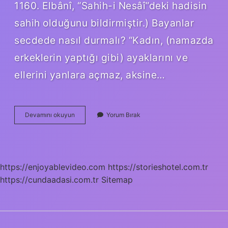
1160. Elbânî, “Sahih-i Nesâî”deki hadisin
sahih olduğunu bildirmiştir.) Bayanlar
secdede nasıl durmalı? “Kadın, (namazda
erkeklerin yaptığı gibi) ayaklarını ve
ellerini yanlara açmaz, aksine…
Namazda
Devamını okuyun
Yorum Bırak
Secdede
Nasil
Durulur
https://enjoyablevideo.com
https://storieshotel.com.tr
https://cundaadasi.com.tr
Sitemap