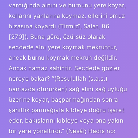
vardığında alnını ve burnunu yere koyar,
kollarını yanlarına koymaz, ellerini omuz
hizasına koyardı (Tirmizî, Salat, 86
[270]). Buna göre, özürsüz olarak
secdede alnı yere koymak mekruhtur,
ancak burnu koymak mekruh değildir.
Ancak namaz sahihtir. Secdede gözler
nereye bakar? “(Resulullah (s.a.s.)
namazda otururken) sağ elini sağ uyluğu
üzerine koyar, başparmağından sonra
şahitlik parmağıyla kıbleye doğru işaret
eder, bakışlarını kıbleye veya ona yakın
bir yere yöneltirdi.” (Nesâî; Hadis no: