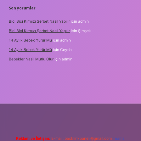
Son yorumlar
Bici Bici Kırmızı Şerbet Nasıl Yapılır
için
admin
Bici Bici Kırmızı Şerbet Nasıl Yapılır
için
Şimşek
14 Aylık Bebek Yürür Mü
için
admin
14 Aylık Bebek Yürür Mü
için
Ceyda
Bebekler Nasil Mutlu Olur
için
admin
/
Reklam ve İletişim:
E-mail:
backlinkpaneli@gmail.com
Teams: