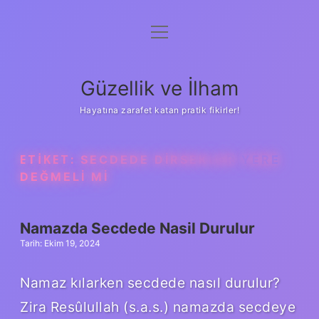
menüyü
Anasayfa
aç
Gizlilik Politikası
Güzellik ve İlham
Yasal Uyarı
Hayatına zarafet katan pratik fikirler!
Hakkımızda
ETIKET:
SECDEDE DIRSEKLER YERE
DEĞMELI MI
Namazda Secdede Nasil Durulur
Tarih: Ekim 19, 2024
Namaz kılarken secdede nasıl durulur?
Zira Resûlullah (s.a.s.) namazda secdeye