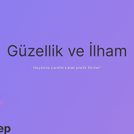
Güzellik ve İlham
Hayatına zarafet katan pratik fikirler!
P
ep