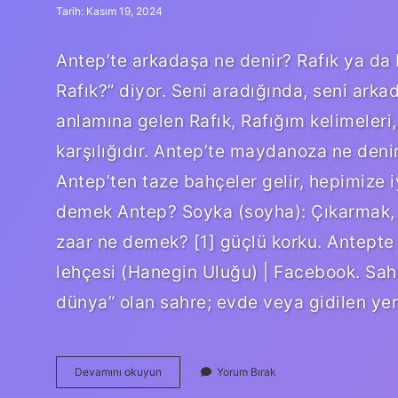
Tarih: Kasım 19, 2024
Antep’te arkadaşa ne denir? Rafık ya da 
Rafık?” diyor. Seni aradığında, seni ark
anlamına gelen Rafık, Rafığım kelimeleri
karşılığıdır. Antep’te maydanoza ne den
Antep’ten taze bahçeler gelir, hepimize iy
demek Antep? Soyka (soyha): Çıkarmak, 
zaar ne demek? [1] güçlü korku. Antept
lehçesi (Hanegin Uluğu) | Facebook. Sah
dünya” olan sahre; evde veya gidilen ye
Nöker
Devamını okuyun
Yorum Bırak
Ne