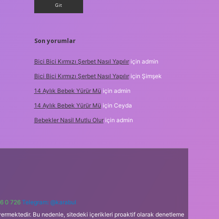
Son yorumlar
Bici Bici Kırmızı Şerbet Nasıl Yapılır
için
admin
Bici Bici Kırmızı Şerbet Nasıl Yapılır
için
Şimşek
14 Aylık Bebek Yürür Mü
için
admin
14 Aylık Bebek Yürür Mü
için
Ceyda
Bebekler Nasil Mutlu Olur
için
admin
6 0 726
Telegram: @karabul
ermektedir. Bu nedenle, sitedeki içerikleri proaktif olarak denetleme