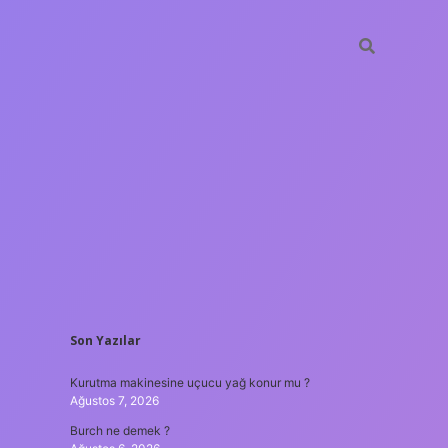
SIDEBAR
Son Yazılar
ilbet yeni g
Kurutma makinesine uçucu yağ konur mu ?
Ağustos 7, 2026
Burch ne demek ?