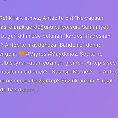
Refik fark etmez, Antep’te biri “Ne yapsan
adaşı olarak gördüğünü biliyorsun. Samimiyet
, bugün dilimizde bulunan “kardeş” ifadesinin
ir? Antep’te maydanoza “Bahdeniz” denir;
i gelir.
#Migros #Maydanoz. Soyka ne
elbiseyi arkadan çözmek, giymek. Antep şivesi
e nasılsın ne demek? -Nasılsın Mamet?… – Antep
re ne demek Gaziantep? Sözlük anlamı “kırsal
rde hazırlanan…