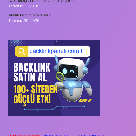
Ayak bileği zedelenmesine ne iyi gelir ?
Temmuz 21, 2026
Akrilik bant iz bırakır mı ?
Temmuz 20, 2026