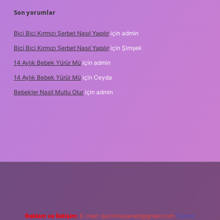
Son yorumlar
Bici Bici Kırmızı Şerbet Nasıl Yapılır
için
admin
Bici Bici Kırmızı Şerbet Nasıl Yapılır
için
Şimşek
14 Aylık Bebek Yürür Mü
için
admin
14 Aylık Bebek Yürür Mü
için
Ceyda
Bebekler Nasil Mutlu Olur
için
admin
xyz/
Reklam ve İletişim:
E-mail:
backlinkpaneli@gmail.com
Teams: