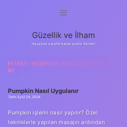
menüyü
Anasayfa
aç
Gizlilik Politikası
Güzellik ve İlham
Yasal Uyarı
Hayatına zarafet katan pratik fikirler!
Hakkımızda
ETIKET:
PUMPKIN PEEL CILDI SOYAR
MI
Pumpkin Nasıl Uygulanır
Tarih: Eylül 24, 2024
Pumpkin işlemi nasıl yapılır? Özel
tekniklerle yapılan masajın ardından