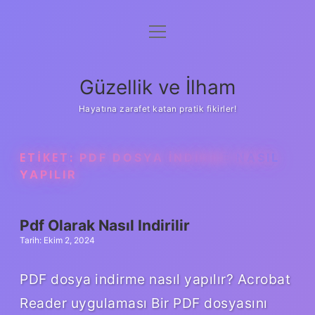
menüyü
Anasayfa
aç
Gizlilik Politikası
Güzellik ve İlham
Yasal Uyarı
Hayatına zarafet katan pratik fikirler!
Hakkımızda
ETIKET:
PDF DOSYA INDIRME NASIL
YAPILIR
Pdf Olarak Nasıl Indirilir
Tarih: Ekim 2, 2024
PDF dosya indirme nasıl yapılır? Acrobat
Reader uygulaması Bir PDF dosyasını