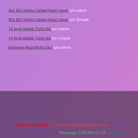
Bici Bici Kırmızı Şerbet Nasıl Yapılır
için
admin
Bici Bici Kırmızı Şerbet Nasıl Yapılır
için
Şimşek
14 Aylık Bebek Yürür Mü
için
admin
14 Aylık Bebek Yürür Mü
için
Ceyda
Bebekler Nasil Mutlu Olur
için
admin
yz/
Reklam ve İletişim:
E-mail:
backlinkpaneli@gmail.com
Teams:
forumhizmeti@gmail.com
Whatsapp: 0262 606 0 726
Telegram: