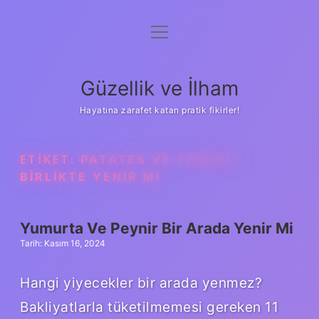
menüyü
Anasayfa
aç
Gizlilik Politikası
Güzellik ve İlham
Yasal Uyarı
Hayatına zarafet katan pratik fikirler!
Hakkımızda
ETIKET:
PATATES VE YOĞURT
BIRLIKTE YENIR MI
Yumurta Ve Peynir Bir Arada Yenir Mi
Tarih: Kasım 16, 2024
Hangi yiyecekler bir arada yenmez?
Bakliyatlarla tüketilmemesi gereken 11