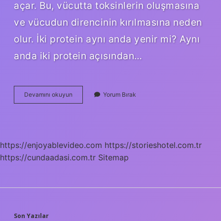
açar. Bu, vücutta toksinlerin oluşmasına
ve vücudun direncinin kırılmasına neden
olur. İki protein aynı anda yenir mi? Aynı
anda iki protein açısından…
Yumurta
Devamını okuyun
Yorum Bırak
Ve
Peynir
Bir
Arada
Yenir
https://enjoyablevideo.com
https://storieshotel.com.tr
Mi
https://cundaadasi.com.tr
Sitemap
Son Yazılar