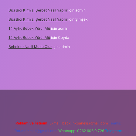
Bici Bici Kırmızı Şerbet Nasıl Yapılır
için
admin
Bici Bici Kırmızı Şerbet Nasıl Yapılır
için
Şimşek
14 Aylık Bebek Yürür Mü
için
admin
14 Aylık Bebek Yürür Mü
için
Ceyda
Bebekler Nasil Mutlu Olur
için
admin
yz/
Reklam ve İletişim:
E-mail:
backlinkpaneli@gmail.com
Teams:
forumhizmeti@gmail.com
Whatsapp: 0262 606 0 726
Telegram: