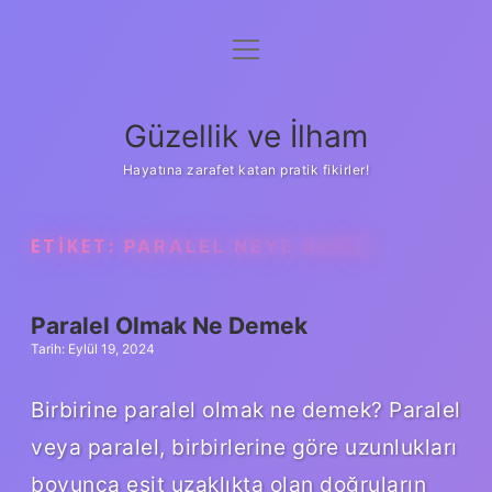
menüyü
Anasayfa
aç
Gizlilik Politikası
Güzellik ve İlham
Yasal Uyarı
Hayatına zarafet katan pratik fikirler!
Hakkımızda
ETIKET:
PARALEL NEYE DENIR
Paralel Olmak Ne Demek
Tarih: Eylül 19, 2024
Birbirine paralel olmak ne demek? Paralel
veya paralel, birbirlerine göre uzunlukları
boyunca eşit uzaklıkta olan doğruların