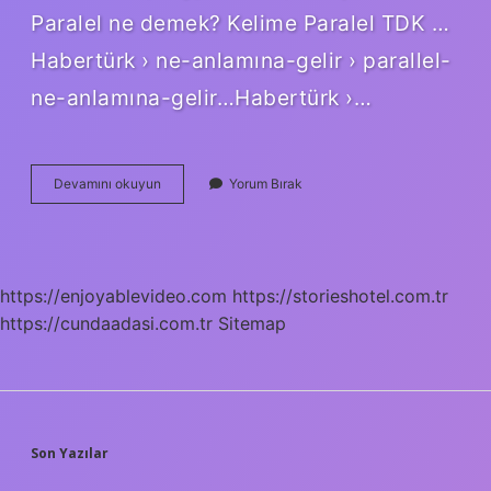
Paralel ne demek? Kelime Paralel TDK …
Habertürk › ne-anlamına-gelir › parallel-
ne-anlamına-gelir…Habertürk ›…
Paralel
Devamını okuyun
Yorum Bırak
Olmak
Ne
Demek
https://enjoyablevideo.com
https://storieshotel.com.tr
https://cundaadasi.com.tr
Sitemap
SIDEBAR
Son Yazılar