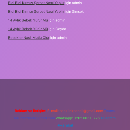
Bici Bici Kırmızı Şerbet Nasıl Yapılır
için
admin
Bici Bici Kırmızı Şerbet Nasıl Yapılır
için
Şimşek
14 Aylık Bebek Yürür Mü
için
admin
14 Aylık Bebek Yürür Mü
için
Ceyda
Bebekler Nasil Mutlu Olur
için
admin
yz/
Reklam ve İletişim:
E-mail:
backlinkpaneli@gmail.com
Teams:
forumhizmeti@gmail.com
Whatsapp: 0262 606 0 726
Telegram:
@karabul