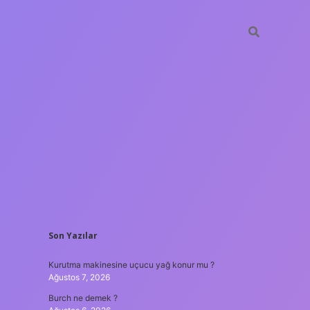
SIDEBAR
Son Yazılar
lir bahis siteleri
ilbet giriş adresi
www.betexper.xyz/
Kurutma makinesine uçucu yağ konur mu ?
Ağustos 7, 2026
Burch ne demek ?