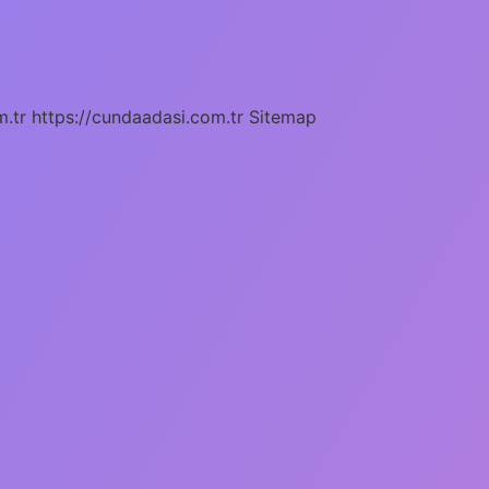
m.tr
https://cundaadasi.com.tr
Sitemap