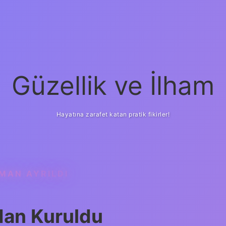
Güzellik ve İlham
Hayatına zarafet katan pratik fikirler!
MAN AYRILDI
ilbet yeni giriş
güveni
dan Kuruldu