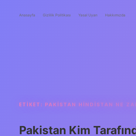
Anasayfa
Gizlilik Politikası
Yasal Uyarı
Hakkımızda
ETIKET:
PAKISTAN HINDISTAN NE ZA
Pakistan Kim Tarafın