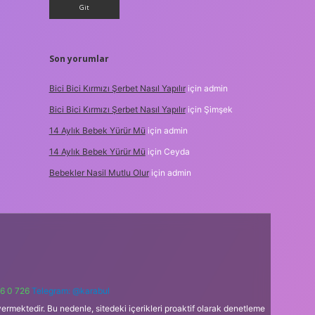
Son yorumlar
Bici Bici Kırmızı Şerbet Nasıl Yapılır
için
admin
Bici Bici Kırmızı Şerbet Nasıl Yapılır
için
Şimşek
14 Aylık Bebek Yürür Mü
için
admin
14 Aylık Bebek Yürür Mü
için
Ceyda
Bebekler Nasil Mutlu Olur
için
admin
6 0 726
Telegram: @karabul
ermektedir. Bu nedenle, sitedeki içerikleri proaktif olarak denetleme