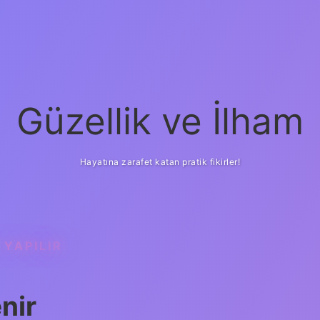
Güzellik ve İlham
Hayatına zarafet katan pratik fikirler!
 YAPILIR
ilbet yeni giriş
güven
nir