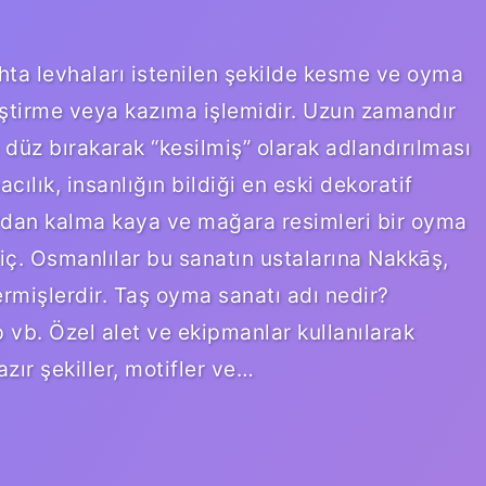
hta levhaları istenilen şekilde kesme ve oyma
leştirme veya kazıma işlemidir. Uzun zamandır
yi düz bırakarak “kesilmiş” olarak adlandırılması
cılık, insanlığın bildiği en eski dekoratif
ardan kalma kaya ve mağara resimleri bir oyma
ariç. Osmanlılar bu sanatın ustalarına Nakkāş,
ermişlerdir. Taş oyma sanatı adı nedir?
p vb. Özel alet ve ekipmanlar kullanılarak
ır şekiller, motifler ve…