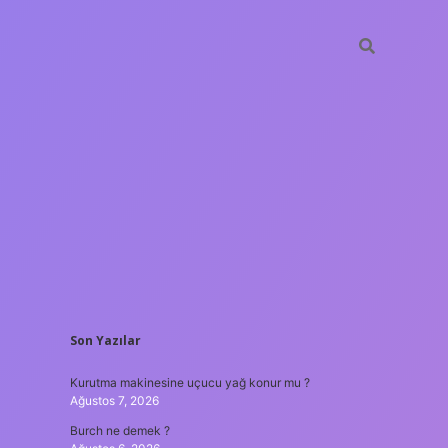
SIDEBAR
Son Yazılar
ilir bahis siteleri
ilbet giriş adresi
www.betexper.xyz/
Kurutma makinesine uçucu yağ konur mu ?
Ağustos 7, 2026
Burch ne demek ?