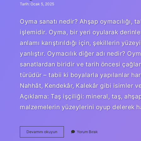
Tarih: Ocak 5, 2025
Oyma sanatı nedir? Ahşap oymacılığı, ta
işlemidir. Oyma, bir yeri oyularak derin
anlamı karıştırıldığı için, şekillerin yüze
yanlıştır. Oymacılık diğer adı nedir? Oyma
sanatlardan biridir ve tarih öncesi çağl
türüdür – tabii ki boyalarla yapılanlar h
Nahhât, Kendekâr, Kalekâr gibi isimler v
Açıklama: Taş işçiliği: mineral, taş, ahşa
malzemelerin yüzeylerini oyup delerek haz
Oyma
Devamını okuyun
Yorum Bırak
Sanatına