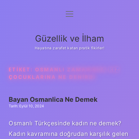
menüyü
Anasayfa
aç
Gizlilik Politikası
Güzellik ve İlham
Yasal Uyarı
Hayatına zarafet katan pratik fikirler!
Hakkımızda
ETIKET:
OSMANLI ZAMANINDA KIZ
ÇOCUKLARINA NE DENIRDI
Bayan Osmanlica Ne Demek
Tarih: Eylül 10, 2024
Osmanlı Türkçesinde kadın ne demek?
Kadın kavramına doğrudan karşılık gelen