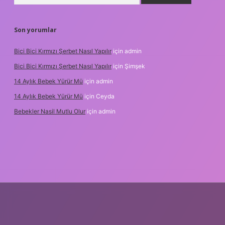
Son yorumlar
Bici Bici Kırmızı Şerbet Nasıl Yapılır
için
admin
Bici Bici Kırmızı Şerbet Nasıl Yapılır
için
Şimşek
14 Aylık Bebek Yürür Mü
için
admin
14 Aylık Bebek Yürür Mü
için
Ceyda
Bebekler Nasil Mutlu Olur
için
admin
z/