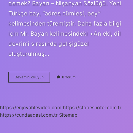
demek? Bayan – Nişanyan Sözlüğü. Yeni
Türkçe bay, “adres cümlesi, bey”
kelimesinden türemiştir. Daha fazla bilgi
için Mr. Bayan kelimesindeki +An eki, dil
devrimi sırasında gelişigüzel
oluşturulmuş…
Bayan
Devamını okuyun
8 Yorum
Osmanlica
Ne
Demek
https://enjoyablevideo.com
https://storieshotel.com.tr
https://cundaadasi.com.tr
Sitemap