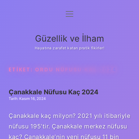
menüyü
Anasayfa
aç
Gizlilik Politikası
Güzellik ve İlham
Yasal Uyarı
Hayatına zarafet katan pratik fikirler!
Hakkımızda
ETIKET:
ORDU NÜFUSU KAÇ 2024
Çanakkale Nüfusu Kaç 2024
Tarih: Kasım 16, 2024
Çanakkale kaç milyon? 2021 yılı itibariyle
nüfusu 195’tir. Çanakkale merkez nüfusu
kaç? Çanakkale’nin yeni nüfusu 11 bin