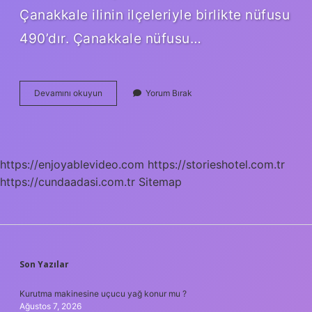
Çanakkale ilinin ilçeleriyle birlikte nüfusu
490’dır. Çanakkale nüfusu…
Çanakkale
Devamını okuyun
Yorum Bırak
Nüfusu
Kaç
2024
https://enjoyablevideo.com
https://storieshotel.com.tr
https://cundaadasi.com.tr
Sitemap
SIDEBAR
Son Yazılar
Kurutma makinesine uçucu yağ konur mu ?
Ağustos 7, 2026