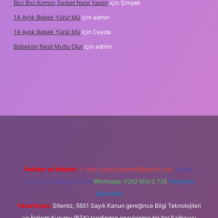
Bici Bici Kırmızı Şerbet Nasıl Yapılır
için
Şimşek
14 Aylık Bebek Yürür Mü
için
admin
14 Aylık Bebek Yürür Mü
için
Ceyda
Bebekler Nasil Mutlu Olur
için
admin
yz/
Reklam ve İletişim:
E-mail:
backlinkpaneli@gmail.com
Teams:
forumhizmeti@gmail.com
Whatsapp: 0262 606 0 726
Telegram:
@karabul
Yasal Uyarı:
Sitemiz, 5651 Sayılı Kanun gereğince Bilgi Teknolojileri
ve İletişim Kurumu (BTK) tarafından onaylanmış bir Yer Sağlayıcı