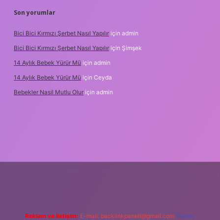
Son yorumlar
Bici Bici Kırmızı Şerbet Nasıl Yapılır
için
admin
Bici Bici Kırmızı Şerbet Nasıl Yapılır
için
Şimşek
14 Aylık Bebek Yürür Mü
için
admin
14 Aylık Bebek Yürür Mü
için
Ceyda
Bebekler Nasil Mutlu Olur
için
admin
z/
Reklam ve İletişim:
E-mail:
backlinkpaneli@gmail.com
Teams: