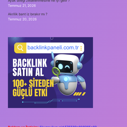
Ayak bileği zedelenmesine ne iyi gelir ?
Temmuz 21, 2026
Akrilik bant iz bırakır mı ?
Temmuz 20, 2026