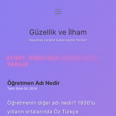
menüyü
Anasayfa
aç
Gizlilik Politikası
Güzellik ve İlham
Yasal Uyarı
Hayatına zarafet katan pratik fikirler!
Hakkımızda
ETIKET:
ÖĞRETMEN UNVANI NASIL
YAZILIR
Öğretmen Adı Nedir
Tarih: Ekim 24, 2024
Öğretmenin diğer adı nedir? 1930’lu
yılların ortalarında Öz Türkçe