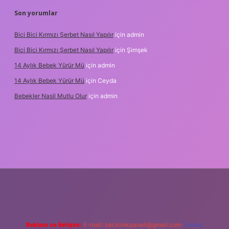
Son yorumlar
Bici Bici Kırmızı Şerbet Nasıl Yapılır
için
admin
Bici Bici Kırmızı Şerbet Nasıl Yapılır
için
Şimşek
14 Aylık Bebek Yürür Mü
için
admin
14 Aylık Bebek Yürür Mü
için
Ceyda
Bebekler Nasil Mutlu Olur
için
admin
z/
Reklam ve İletişim:
E-mail:
backlinkpaneli@gmail.com
Teams: