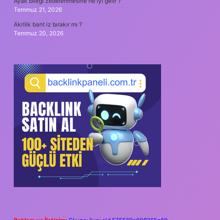
Ayak bileği zedelenmesine ne iyi gelir ?
Temmuz 21, 2026
Akrilik bant iz bırakır mı ?
Temmuz 20, 2026