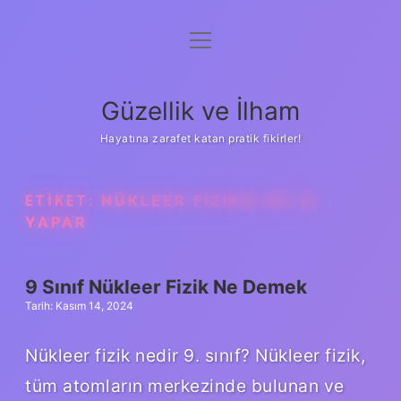
menüyü
Anasayfa
aç
Gizlilik Politikası
Güzellik ve İlham
Yasal Uyarı
Hayatına zarafet katan pratik fikirler!
Hakkımızda
ETIKET:
NÜKLEER FIZIKÇI NE IŞ
YAPAR
9 Sınıf Nükleer Fizik Ne Demek
Tarih: Kasım 14, 2024
Nükleer fizik nedir 9. sınıf? Nükleer fizik,
tüm atomların merkezinde bulunan ve