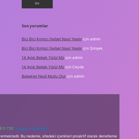
Son yorumlar
Bici Bici Kırmızı Şerbet Nasıl Yapılır
için
admin
Bici Bici Kırmızı Şerbet Nasıl Yapılır
için
Şimşek
14 Aylık Bebek Yürür Mü
için
admin
14 Aylık Bebek Yürür Mü
için
Ceyda
Bebekler Nasil Mutlu Olur
için
admin
6 0 726
Telegram: @karabul
ermektedir. Bu nedenle, sitedeki içerikleri proaktif olarak denetleme