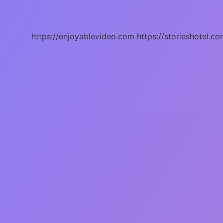
Nükleer
Fizik
Ne
Demek
https://enjoyablevideo.com
https://storieshotel.co