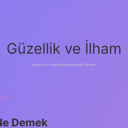
Güzellik ve İlham
Hayatına zarafet katan pratik fikirler!
LER
ilbet yeni giriş
güveni
k Ne Demek