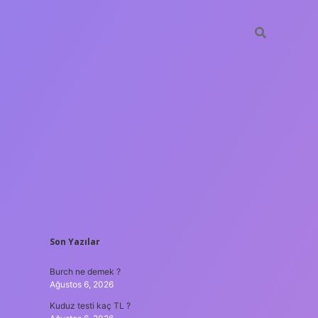
SIDEBAR
Son Yazılar
lir bahis siteleri
ilbet giriş adresi
www.betexper.xyz/
Burch ne demek ?
Ağustos 6, 2026
Kuduz testi kaç TL ?